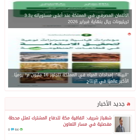
الائتمان المصرفي في المملكة عند أعلى مستوياته بـ3.3
تريليونات ريال بنهاية فبراير 2026
0
1450
“البيئة”: إمدادات المياه في المملكة تتجاوز 16 مليون م³ يوميًا..
الأكبر عالميًا في الإنتاج
جديد الأخبار
شهباز شريف: اتفاقية مكة للدفاع المشترك تمثل محطة
مفصلية في مسار التعاون
0
64