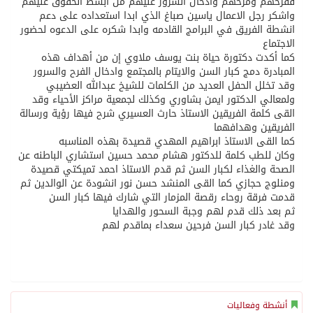
ففرحهم ومرحهم وادخال السرور عليهم من ابسط الحقوق عليهم
واشكر رجل الاعمال ياسين صباغ الذي ابدا استعداده على دعم
انشطة الفريق في البرامج القادمه وابدا شكره على الدعوه لحضور
الاجتماع
كما أكدت دكتورة حياة بنت يوسف ملاوي إن من أهداف هذه
المبادرة دمج كبار السن والايتام بالمجتمع وادخال الفرح والسرور
وقد تخلل الحفل العديد من الكلمات للشيخ عبدالله العضيبي
ولمعالي الدكتور ايمن بشاوري وكذلك لجمعية مراكز الأحياء وقد
القى كلمة الفريقين الاستاذ حارث العسيري شرح فيها رؤية ورسالة
الفريقين وهدافهما
كما القى الاستاذ ابراهيم المهدي قصيدة بهذه المناسبه
وكان للطب كلمة للدكتور هشام محمد حسين استشاري الباطنه عن
الصحة والغذاء لكبار السن ثم قدم الاستاذ احمد تميكتي قصيدة
ومنلوج حجازي كما القى المنشد حسن نور انشودة عن الوالدين ثم
قدمت فرقة روحاء رقصة المزمار التي شارك فيها كبار السن
ثم بعد ذلك قدم لهم وجبة السحور والهدايا
وقد غادر كبار السن فرحين سعداء بماقدم لهم
أنشطة وفعاليات