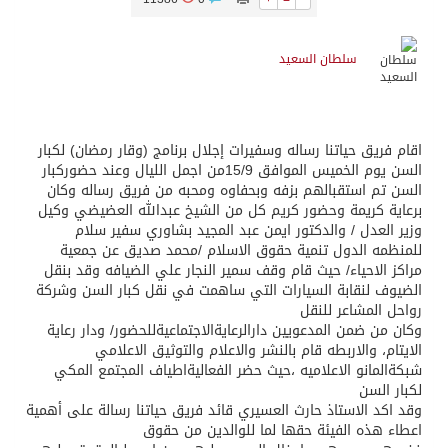
سلطان السعيد
اقام فريق حياتنا رساله وسفيرات إجلال برنامج (وقار رمضان) لكبار
السن يوم الخميس الموافق 15/9من اجمل الليال وعند حضوركبار
السن تم استقبالهم بزفه وبحفاوه ومحبه من فريق رساله وكان
برعاية كريمة وحضور كريم كل من الشيخ عبدالله العضيضي وكيل
وزير العدل / والدكتور ايمن عبد المجيد بشاوري سفير سلام
للمنظمه الدول تنمية حقوق الاسلام /محمد صديق عن جمعية
مراكز الاحياء/ حيث قام وقف سمير النجار علي الضيافه وقد بنقل
الضيوف لنقابة السيارات التي ساهمت في نقل كبار السن وشركة
رواحل المشاعر للنقل
وكان من ضمن المدعويين دارالرعايةالاجتماعيةللحضور/ ودار رعاية
الايتام، والاربطه قام بالنشر والاعلام والتوثيق الاعلامي
شبكةالمانو الاعلاميه ،حيث حضر الفعاليةاطياف المجتمع المكي
لكبار السن
وقد اكد الاستاذ حارث العسيري قائد فريق حياتنا رسالة على أهمية
اعطاء هذه الفيئة حقها لما للوالدين من حقوق