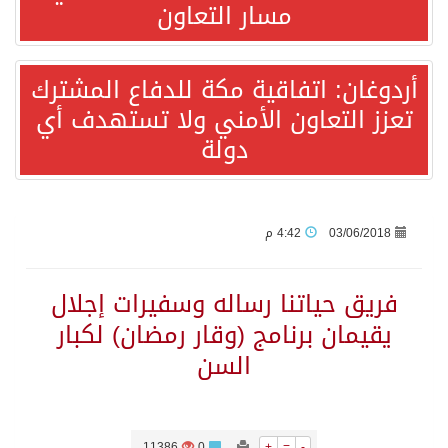
مسار التعاون
قفزة عالمية جديدة لتخصصات «الإعلام» بالأكاديمية العربية هيئة AQAS الألمانية تمنح برامج الإعلام بالأكاديمية العربية الاعتماد غير المشروط وفق المعايير الأوروبية..
أردوغان: اتفاقية مكة للدفاع المشترك
تعزز التعاون الأمني ولا تستهدف أي
بمشاركة السعودية.. اجتماع رباعي يبحث خفض التصعيد ومعالجة التحديات الأمنية الراهنة
دولة
وزير الخارجية السعودي: جميع إجراءات إسرائيل الأحادية في أراضي فلسطين باطلة
جمعية طويق تحقق 97.35% في الحوكمة وتُصنف ضمن الكيانات متناهية الكبر وتحصد شهادة الآيزو للعام الثالث على التوالي
03/06/2018
4:42 م
“الفرصة الأخيرة”.. ترامب: المحادثات مع إيران جارية الآن
فريق حياتنا رساله وسفيرات إجلال
يقيمان برنامج (وقار رمضان) لكبار
ورقة بحثية: التحالف البحري الدفاعي بقيادة الرياض يعيد صياغة مفهوم أمن البحار
السن
شهباز شريف: اتفاقية مكة للدفاع المشترك تمثل محطة مفصلية في مسار التعاون
11386
0
+
=
-