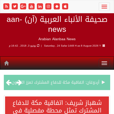
صحيفة الأنباء العربية (آن) aan-
news
Arabian Alanbaa News
8 August 2026 Y |
Saturday , 24 Safar 1448 H as
يونيو 3, 2018 , 16:42 م
أردوغان: اتفاقية مكة للدفاع المشترك تعزز التعاون الأمني ولا تستهدف أي دولة
سمو وزير الخارجية : اتفاقية مكة تعكس الإرادة السياسية لحماية أمن المنطقة
شهباز شريف: اتفاقية مكة للدفاع
المشترك تمثل محطة مفصلية في
صدور بيان مشترك لقمة مكة المكرمة للدفاع المشترك بين المملكة العربية السعودية والجمهورية التركية وجمهورية باكستان الإسلامية.