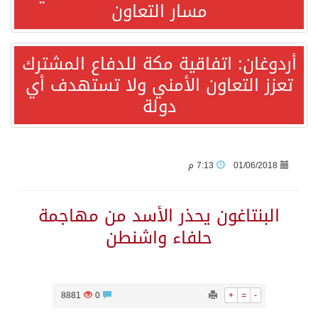
مسار التعاون
قفزة عالمية جديدة لتخصصات «الإعلام» بالأكاديمية العربية هيئة AQAS الألمانية تمنح برامج الإعلام بالأكاديمية العربية الاعتماد غير المشروط وفق المعايير الأوروبية..
أردوغان: اتفاقية مكة للدفاع المشترك
تعزز التعاون الأمني ولا تستهدف أي
بمشاركة السعودية.. اجتماع رباعي يبحث خفض التصعيد ومعالجة التحديات الأمنية الراهنة
دولة
وزير الخارجية السعودي: جميع إجراءات إسرائيل الأحادية في أراضي فلسطين باطلة
جمعية طويق تحقق 97.35% في الحوكمة وتُصنف ضمن الكيانات متناهية الكبر وتحصد شهادة الآيزو للعام الثالث على التوالي
01/06/2018
7:13 م
“الفرصة الأخيرة”.. ترامب: المحادثات مع إيران جارية الآن
البنتاغون يحذر الأسد من مهاجمة
حلفاء واشنطن
ورقة بحثية: التحالف البحري الدفاعي بقيادة الرياض يعيد صياغة مفهوم أمن البحار
شهباز شريف: اتفاقية مكة للدفاع المشترك تمثل محطة مفصلية في مسار التعاون
8881
0
+
=
-