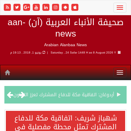
صحيفة الأنباء العربية (آن) aan-
news
Arabian Alanbaa News
8 August 2026 Y |
Saturday , 24 Safar 1448 H as
يونيو 1, 2018 , 19:13 م
أردوغان: اتفاقية مكة للدفاع المشترك تعزز التعاون الأمني ولا تستهدف أي دولة
سمو وزير الخارجية : اتفاقية مكة تعكس الإرادة السياسية لحماية أمن المنطقة
شهباز شريف: اتفاقية مكة للدفاع
المشترك تمثل محطة مفصلية في
صدور بيان مشترك لقمة مكة المكرمة للدفاع المشترك بين المملكة العربية السعودية والجمهورية التركية وجمهورية باكستان الإسلامية.