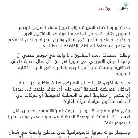
وكالات
حذرت وزارة الدفاع الاميركية (البنتاغون) مساء الخميس الرئيس
السوري بشار الاسد من استخدام القوة ضد المقاتلين العرب
والاكراد، حلفاء واشنطن في شمال وشرق سورية، والذين تدعمهم
واشنطن لاستعادة المناطق الخاضعة لسيطرتهم .
وقالت المتحدثة باسم البنتاغون دانا وايت في مؤتمر صحفي إنّ
وجود الجيش الأميركي في سوريا هو من أجل قتال عصابة داعش
الارهابية، وليست لدى أمريكا رغبة بالانخراط في الحرب الأهلية
السورية.
من جهة أخرى، قال الجنرال الاميركي كينيث ماكنزي من هيئة
الاركان الامريكية للصحافة “يجب على أي طرف منخرط في سوريا
أن يفهم أن مهاجمة القوات المسلحة الاميركية أو شركائنا في
التحالف ستكون سياسة سيئة للغاية”.
وفي مقابلة مع قناة “روسيا اليوم”، تم بثها مساء الخميس، قال
الاسد “باتت المشكلة الوحيدة المتبقية في سوريا هي قوات سوريا
الديموقراطية”.
وتسيطر قوات سوريا الديموقراطية على مناطق واسعة في شمال