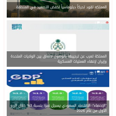
المملكه تقود تحركاً دبلوماسياً لخفض التصعيد في المنطقة
0
526
المملكة تعرب عن ترحيبها بالوصول لاتفاق بين الولايات المتحدة
وإيران لإنهاء العمليات العسكرية
0
505
“الإحصاء”: الاقتصاد السعودي يسجل نموًا بنسبة 3% خلال الربع
الأول من عام 2026