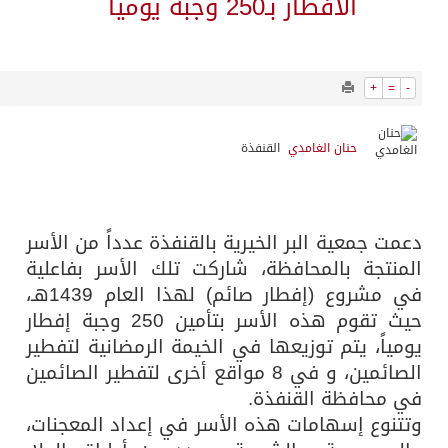
7752
0