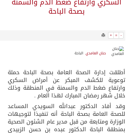
10976
0