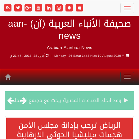
صحيفة الأنباء العربية (آن) aan-
news
Arabian Alanbaa News
10 August 2026 Y |
Monday , 26 Safar 1448 H as
أبريل 28, 2018 , 21:47 م
وفد اتحاد الصناعات المصرية يبحث مع مجتمع الأعمال الهندي فرص الاستثمار والتصنيع المشترك
الرياض ترحب بإدانة مجلس الأمن هجمات ميليشيا الحوثي الإرهابية
الرياض ترحب بإدانة مجلس الأمن
هجمات ميليشيا الحوثي الإرهابية
شهباز شريف: اتفاقية مكة للدفاع المشترك تمثل محطة مفصلية في مسار التعاون