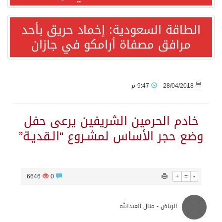
الطاقة السعودية: إخماد حريق بأحد
أردوغان: اتفاقية مكة للدفاع المشترك تعزز التعاون الأمني ولا تستهدف أي دولة
مرافق مصفاة أرامكو في جازان
سمو وزير الخارجية : اتفاقية مكة تعكس الإرادة السياسية لحماية أمن المنطقة
صدور بيان مشترك لقمة مكة المكرمة للدفاع المشترك بين المملكة العربية السعودية والجمهورية التركية وجمهورية باكستان الإسلامية.
28/04/2018
9:47 م
قفزة عالمية جديدة لتخصصات «الإعلام» بالأكاديمية العربية هيئة AQAS الألمانية تمنح برامج الإعلام بالأكاديمية العربية الاعتماد غير المشروط وفق المعايير الأوروبية..
خادم الحرمين الشريفين يرعى حفل
وضع حجر الأساس لمشـروع “الـقديـة”
بمشاركة السعودية.. اجتماع رباعي يبحث خفض التصعيد ومعالجة التحديات الأمنية الراهنة
وزير الخارجية السعودي: جميع إجراءات إسرائيل الأحادية في أراضي فلسطين باطلة
6646
0
+
=
-
المنظمة العربية للتنمية الإدارية: توصيات الملتقى العربي الأول للذكاء الاصطناعي وريادة الأعمال، دور الذكاء الاصطناعي في تعزيز ريادة الأعمال وبناء القدرات البشرية
الرياض - منال العبدالله