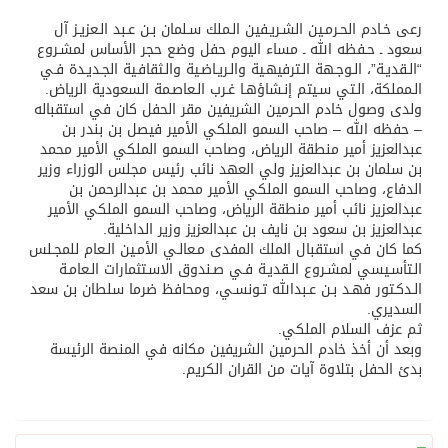
رعى خـادم الحـرمـين الشـريـفين الـملك سـلمان بـن عـبد الـعزيـز آل
سعود ـ حـفظه الله ـ مساء اليوم حفل وضع حجر الأساس لمشـروع
“الـقديـة”، الـوجـھة الـترفيھـية والـريـاضـية والـثقافـية الجـديـدة فـي
الـمملكة، الـتي سـيتم إنـشاؤھـا غـرب الـعاصـمة السعودية الرياض.
ولدى وصول خادم الحرمين الشريفين مقر الحفل كان في استقباله
– حفظه الله – صاحب السمو الملكي الأمير فيصل بن بندر بن
عبدالعزيز أمير منطقة الرياض، وصاحب السمو الملكي الأمير محمد
بن سلمان بن عبدالعزيز ولي العهد نائب رئيس مجلس الوزراء وزير
الدفاع، وصاحب السمو الملكي الأمير محمد بن عبدالرحمن بن
عبدالعزيز نائب أمير منطقة الرياض، وصاحب السمو الملكي الأمير
عبدالعزيز بن سعود بن نايف بن عبدالعزيز وزير الداخلية.
كما كان في استقبال الملك المفدى مـعالـي الأمـين الـعام للمجـلس
الـتأسـيسي لمشـروع الـقديـة فـي صـندوق الاسـتثمارات الـعامـة
الـدكـتور فھـد بـن عـبدالله تـونسـي، ومحافظ ضرما سلطان بن سعد
السديري.
ثم عزف السلام الملكي.
وبعد أن أخذ خادم الحرمين الشريفين مكانه في المنصة الرئيسة
بدئ الحفل بتلاوة آيات من القران الكريم.