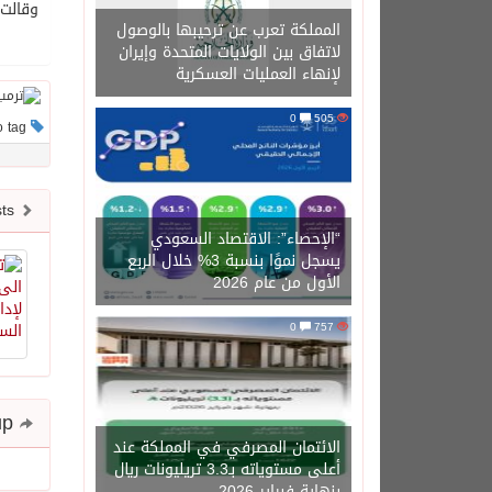
وقالت 
المملكة تعرب عن ترحيبها بالوصول
لاتفاق بين الولايات المتحدة وإيران
لإنهاء العمليات العسكرية
0
505
This post has no tag
Newer posts
“الإحصاء”: الاقتصاد السعودي
يسجل نموًا بنسبة 3% خلال الربع
الأول من عام 2026
0
757
Share and follow up
الائتمان المصرفي في المملكة عند
أعلى مستوياته بـ3.3 تريليونات ريال
بنهاية فبراير 2026