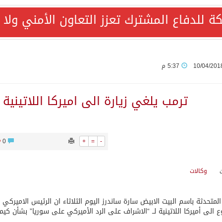
مكة للدفاع المشترك تعزز التعاون الأمني ول
AQA الألمانية تمنح برامج الإعلام بالأكاديمية العربية الاعتماد غير المشروط وفق المعايير الأوروبية..
ع رباعي يبحث خفض التصعيد ومعالجة التحديات الأمنية الراهنة
10/04/201
5:37 م
جميع إجراءات إسرائيل الأحادية في أراضي فلسطين باطلة
ترمب يلغي زيارة الى اميركا اللاتينية
0
+
=
-
المحادثات مع إيران جارية الآن
وكالات
ري الدفاعي بقيادة الرياض يعيد صياغة مفهوم أمن البحار
المتحدثة باسم البيت الابيض سارة ساندرز اليوم الثلاثاء ان الرئيس الاميركي
ة للدفاع المشترك تمثل محطة مفصلية في مسار التعاون
ع الى أميركا اللاتينية لــ “الاشراف على الرد الأميركي على سوريا” بشأن كيم