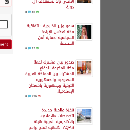
الأمني ولا تستهدف أي
دولة
0
43
سمو وزير الخارجية : اتفاقية
مكة تعكس الإرادة
السياسية لحماية أمن
المنطقة
0
22
صدور بيان مشترك لقمة
مكة المكرمة للدفاع
المشترك بين المملكة العربية
السعودية والجمهورية
التركية وجمهورية باكستان
الإسلامية.
0
736
قفزة عالمية جديدة
لتخصصات «الإعلام»
بالأكاديمية العربية هيئة
AQAS الألمانية تمنح برامج