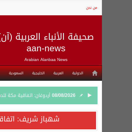
من نحن
صحيفة الأنباء العربية (آن)
aan-news
Arabian Alanbaa News
الدولية
العربية
الخليجية
السعودية
08/08/2026
أردوغان: اتفاقية مكة للد
08/08/2026
سمو وزير الخارجية : اتف
شهباز شريف: اتفاق
07/08/2026
صدور بيان مشترك لقمة مك