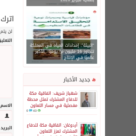
0
1450
اترك 
لن يتم 
التعلي
“البيئة”: إمدادات المياه في المملكة
تتجاوز 16 مليون م³ يوميًا.. الأكبر
عالميًا في الإنتاج
جديد الأخبار
شهباز شريف: اتفاقية مكة
للدفاع المشترك تمثل محطة
مفصلية في مسار التعاون
الاسم
0
43
أردوغان: اتفاقية مكة للدفاع
البريد
المشترك تعزز التعاون