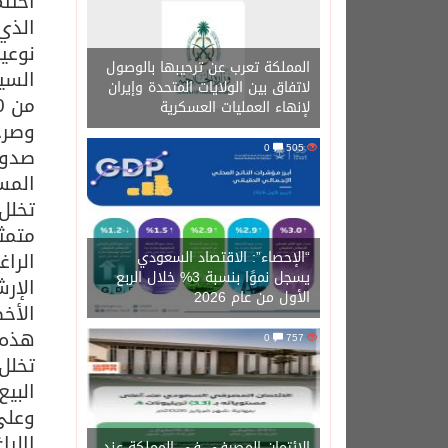
اختت
الذي
نوعي
المملكة تعرب عن ترحيبها بالوصول
السي
لاتفاق بين الولايات المتحدة وإيران
من 1000 شاب وشابه بمساحات مجانيه دعماً منها لهذه الفئه.
لإنهاء العمليات العسكرية
وصرح
0
505
صدور
المس
تخلل
متمث
“الإحصاء”: الاقتصاد السعودي
الرا
يسجل نموًا بنسبة 3% خلال الربع
الإر
الأول من عام 2026
الأخ
هذه ا
0
757
تخلل
البي
وعلى
االر
الائتمان المصرفي في المملكة عند