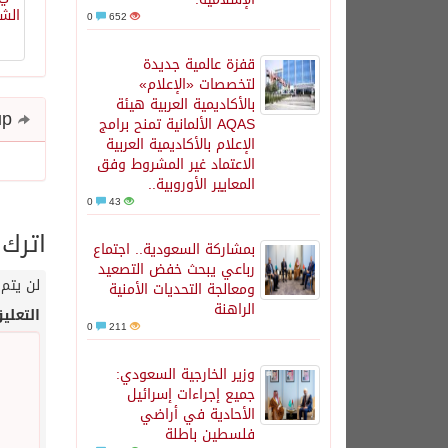
0
652
قفزة عالمية جديدة
لتخصصات «الإعلام»
بالأكاديمية العربية هيئة
Share and follow up
AQAS الألمانية تمنح برامج
الإعلام بالأكاديمية العربية
الاعتماد غير المشروط وفق
المعايير الأوروبية..
0
43
اترك 
بمشاركة السعودية.. اجتماع
رباعي يبحث خفض التصعيد
لن يتم 
ومعالجة التحديات الأمنية
الراهنة
التعلي
0
211
وزير الخارجية السعودي:
جميع إجراءات إسرائيل
الأحادية في أراضي
فلسطين باطلة