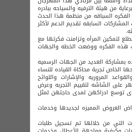
صداء واسعه بين مرتادي هذا المهرجان
اية من هيئة الترفيه والسياحه ببادره
لفكره السباقه من منظمة هذا الحدث
المشاركات السابقه تقديم الدعم لأكثر
لع لتمكين المرأه وتزامنت فكرتها مع
ثقت هذه الفكره ووضعت الخطه والجهات
ه بمشاركة العديد من الجهات الرسميه
ا الخاص تجربة محاكاة القياده للنساء
قواعد المروريه والإشارات واللوائح
هر على الشاشه لتقييم التجربه وعرض
مدى توسع ادراكهن لمدى حاجتهن لمثل
راض العروض المميزه لجديدها وخدمات
ت التي من خلالها تم تسجيل طلبات
ارات وكيفية مواجهة الأعطال وخدمات