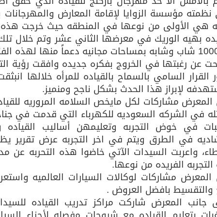
م بالأمس الأ حد مهرجان باركنج للقياده الذي حقق أ
 نظمته مؤسسة الزوايا لإقامة المعارض والمهرجانات برع
ه هي الأولى من نوعها في المنطقه حيث خرجت هذه ا
ده بهيه الوريك في معرضها الثاني عشر وتم خلال تلك 
ت عن رغبتها في الخروج بفكره جديده وافقت رؤية التط
 القرار السامي بالسماح بالقياده للمرأه خلالها انب
تهدفه لإبراز هذا الحدث بشكل ناجح ومنميز.
 المعرض مشاركات لكل مايخص السلامه المروريه للقياد
له في الشركه السعوديه للكهرباء التي قدمت في جناحه
غبات في خوض التجربه وتعليمهن أساليب القياده وال
شاديه في الطرق ويتم في اخر التجربه عرض تقرير يظ
طاء، واعربت السيدات الآتي خاضوا هذه التحربه عن 
لتجربه الفريده من نوعها.
 المعرض مشاركات لوكالات السيارات العالميه واستع
ع والتقسيط بافضل العروض .
 جانب المعرض شاركت مراكز تدريب القياده للسيدا
اغبات بتعليم القياده مع شروحات مفصله لأجزاء السي