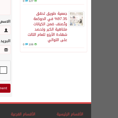
0
127
جمعية طويق تحقق
97.35% في الحوكمة
الاسم
وتُصنف ضمن الكيانات
متناهية الكبر وتحصد
شهادة الآيزو للعام الثالث
على التوالي
البريد
0
106
الأقسام الرئيسية
الأقسام الفرعية