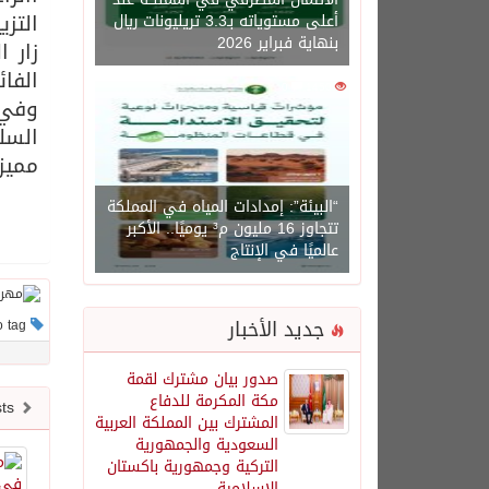
التزي
أعلى مستوياته بـ3.3 تريليونات ريال
بنهاية فبراير 2026
الفائ
0
1450
وفي 
السل
مميز
“البيئة”: إمدادات المياه في المملكة
تتجاوز 16 مليون م³ يوميًا.. الأكبر
عالميًا في الإنتاج
جديد الأخبار
This post has no tag
صدور بيان مشترك لقمة
مكة المكرمة للدفاع
Newer posts
المشترك بين المملكة العربية
السعودية والجمهورية
التركية وجمهورية باكستان
الإسلامية.