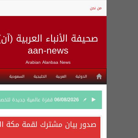
من نحن
صحيفة الأنباء العربية (آن)
aan-news
Arabian Alanbaa News
الدولية
العربية
الخليجية
السعودية
06/08/2026
قفزة عالمية جديدة لتخصصات «الإعلام» بالأكاديمية العربية هيئة S
06/08/2026
بمشاركة السعودية.. اجتما
صدور بيان مشترك لقمة مكة الم
05/08/2026
وزير الخارجية السعودي: 