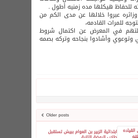
اته للحفاظ هيكلها مده زمنيه أطول .
خلال الأربعة أيام الماضيه اكثر من 8000 زائر وزائره عبروا خلالها عن مدى الكم من
توجه للمرات القادمه،
لتهم في المعرض عن اكتمال شروط
 وتوعوي وأشادوا بنجاحه وتركه بصمه
Older posts
ابتدائية الزبير بن العوام ببيش تستقبل
طلاب الروضة الثانية