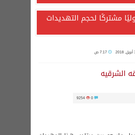
يًا مشتركًا لحجم التهديدات
7:17 ص
ه الشرقيه
9254
0
هورية التركية وجمهورية باكستان الإسلامية.