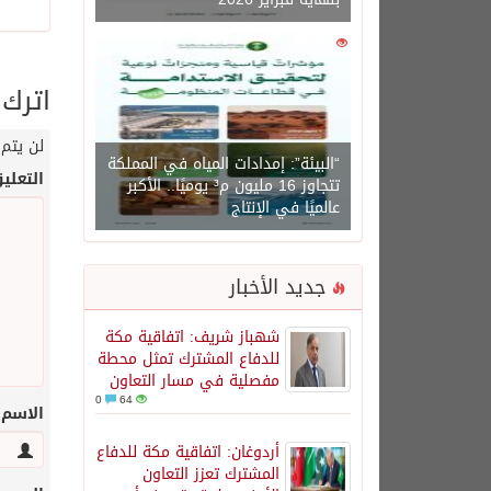
0
1450
اترك 
لن يتم 
“البيئة”: إمدادات المياه في المملكة
التعلي
تتجاوز 16 مليون م³ يوميًا.. الأكبر
عالميًا في الإنتاج
جديد الأخبار
شهباز شريف: اتفاقية مكة
للدفاع المشترك تمثل محطة
مفصلية في مسار التعاون
0
64
الاسم
أردوغان: اتفاقية مكة للدفاع
المشترك تعزز التعاون