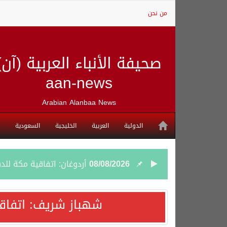
من نحن
صحيفة الأنباء العربية (آن)
aan-news
Arabian Alanbaa News
الدولية
العربية
الخليجية
السعودية
08/08/2026
أردوغان: اتفاقية مكة للد
08/08/2026
سمو وزير الخارجية : اتف
شهباز شريف: اتفاق
07/08/2026
صدور بيان مشترك لقمة مك