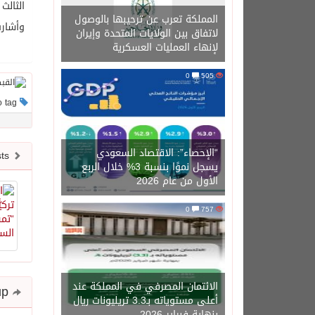
الثالث 
المملكة تعرب عن ترحيبها بالوصول
وأشارت
لاتفاق بين الولايات المتحدة وإيران
لإنهاء العمليات العسكرية
0
505
This post has no tag
“الإحصاء”: الاقتصاد السعودي
Newer posts
يسجل نموًا بنسبة 3% خلال الربع
الأول من عام 2026
0
757
الائتمان المصرفي في المملكة عند
Share and follow up
أعلى مستوياته بـ3.3 تريليونات ريال
بنهاية فبراير 2026