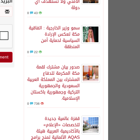
البريد
الأمني ولا تستهدف أي
دولة
0
43
سمو وزير الخارجية : اتفاقية
مكة تعكس الإرادة
السياسية لحماية أمن
المنطقة
0
22
صدور بيان مشترك لقمة
مكة المكرمة للدفاع
المشترك بين المملكة العربية
السعودية والجمهورية
التركية وجمهورية باكستان
الإسلامية.
0
736
قفزة عالمية جديدة
لتخصصات «الإعلام»
بالأكاديمية العربية هيئة
AQAS الألمانية تمنح برامج