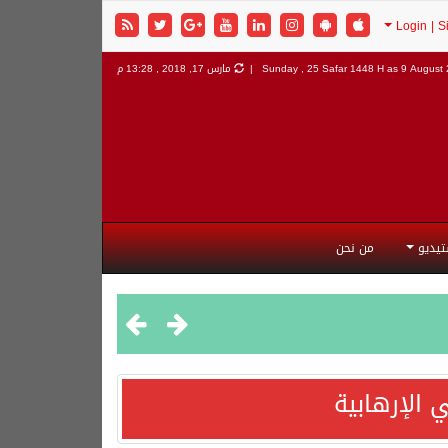
9 August 2
Sunday , 25 Safar 1448 H as
مارس 17, 2018 , 13:28 م
تيديو
من نحن
 الإرهابية