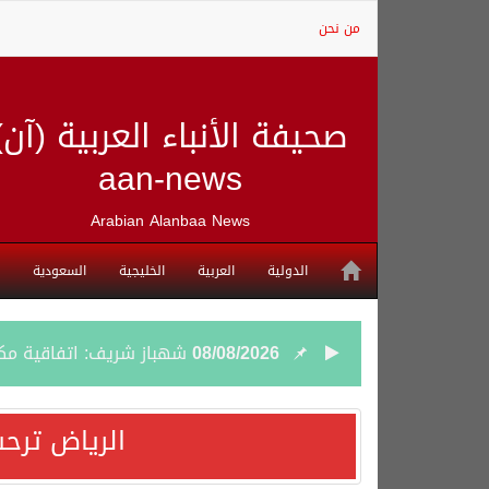
من نحن
صحيفة الأنباء العربية (آن)
aan-news
Arabian Alanbaa News
الدولية
العربية
الخليجية
السعودية
08/08/2026
شهباز شريف: اتفاقية مك
08/08/2026
أردوغان: اتفاقية مكة للد
الرياض ترحب
08/08/2026
سمو وزير الخارجية : اتف