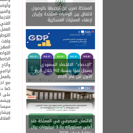
وأوضح 
المملكة تعرب عن ترحيبها بالوصول
والمبي
لاتفاق بين الولايات المتحدة وإيران
اللازم
لإنهاء العمليات العسكرية
الفني 
العمل 
0
505
التوطي
ولفت أ
المهن 
الخاصة
“الإحصاء”: الاقتصاد السعودي
وأتاح 
يسجل نموًا بنسبة 3% خلال الربع
الأول من عام 2026
بالعمل
مع احت
كما دع
0
757
على الدع
سيساهم الصندوق بنسبة 15% 
ويشارك
العلاقة
الائتمان المصرفي في المملكة عند
أعلى مستوياته بـ3.3 تريليونات ريال
بنهاية فبراير 2026