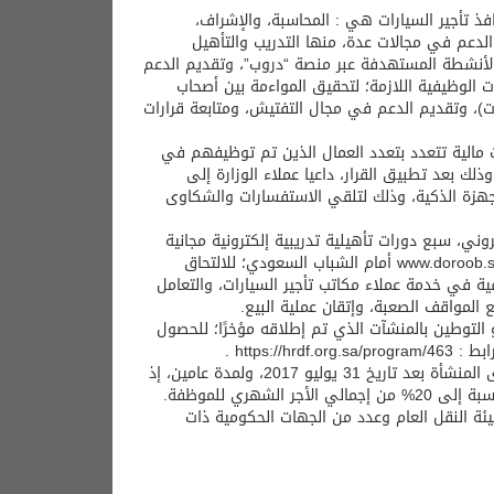
فذ تأجير السيارات هي : المحاسبة، والإشراف،
 الدعم في مجالات عدة، منها التدريب والتأهيل
في الأنشطة المستهدفة عبر منصة “دروب”، وتقديم الدعم
ت الوظيفية اللازمة؛ لتحقيق المواءمة بين أصحاب
ات)، وتقديم الدعم في مجال التفتيش، ومتابعة قرارات
 مالية تتعدد بتعدد العمال الذين تم توظيفهم في
ك بعد تطبيق القرار، داعيا عملاء الوزارة إلى
طبيق “معًا للرصد” على الأجهزة الذكية، وذلك لتلقي الاستفسارات والشكاوى
وني، سبع دورات تأهيلية تدريبية إلكترونية مجانية
لراغبي العمل في منافذ تأجير السيارات من خلال الرابط: www.doroob.sa/ar/individuals/tawteen أمام الشباب السعودي؛ للالتحاق
ية في خدمة عملاء مكاتب تأجير السيارات، والتعامل
ع المواقف الصعبة، وإتقان عملية البيع.
 التوطين بالمنشآت الذي تم إطلاقه مؤخرًا؛ للحصول
https: .
ويشمل دعم الصندوق ضمن البرنامج، الموظفين والموظفات الذين تم تعيينهم لدى المنشأة بعد تاريخ 31 يوليو 2017، ولمدة عامين، إذ
ئة النقل العام وعدد من الجهات الحكومية ذات