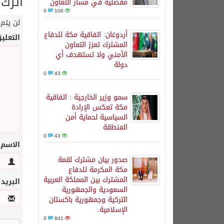
اترك 
مفصلية في مسار التعاون
0
106
لن يتم 
أردوغان: اتفاقية مكة للدفاع
التعلي
المشترك تعزز التعاون
الأمني ولا تستهدف أي
دولة
0
43
سمو وزير الخارجية : اتفاقية
مكة تعكس الإرادة
السياسية لحماية أمن
المنطقة
0
43
الاسم
صدور بيان مشترك لقمة
مكة المكرمة للدفاع
المشترك بين المملكة العربية
البريد
السعودية والجمهورية
التركية وجمهورية باكستان
الإسلامية.
0
841