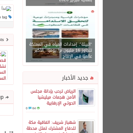
0
1471
This post has no tag
Newer posts
“البيئة”: إمدادات المياه في المملكة
تتجاوز 16 مليون م³ يوميًا.. الأكبر
عالميًا في الإنتاج
جديد الأخبار
الرياض ترحب بإدانة مجلس
Share and follow up
الأمن هجمات ميليشيا
الحوثي الإرهابية
0
64
شهباز شريف: اتفاقية مكة
للدفاع المشترك تمثل محطة