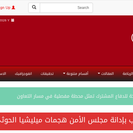
Login | Sign Up
026 Y |
الرياضة
المقالات
أقسام متنوعة
تحقيقات
انفوجرافيك
الاس
ة للدفاع المشترك تمثل محطة مفصلية في مسار التعاون
فاع المشترك تعزز التعاون الأمني ولا تستهدف أي دولة
 بإدانة مجلس الأمن هجمات ميليشيا الحوثي
اقية مكة تعكس الإرادة السياسية لحماية أمن المنطقة