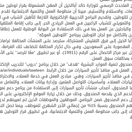
المتحدث الرسمي للوزارة خالد أباالخيل أن المهن المشمولة بقرار توطين منا
عات، والاستلام والتسليم، مبينا أن منظومة العمل والتنمية الاجتماعية تقدم
ان للتوطين، وتقديم البرامج التدريبية الإلكترونية اللازمة لتأهيل الشباب 
والتمويلي للشباب الراغبين في العمل الريادي الحر، إلى جانب إقامة الملتقيا
والباحثين عن العمل بما في ذلك الاستفادة من البوابة الوطنية للعمل (طاق
ن بالتكامل مع لجان التوطين ببرنامج “التوطين الموجّه”.
با الخيل إلى فرق التفتيش المشتركة، سترصد على المنشآت المخالفة غرامات
المقصورة على السعوديين، وفي حال تكرار المخالفة تتضاعف تلك الغرامة، وذل
التواصل عبر مركز الاتصال على الرقم (19911)، أو عبر ت
 بمخالفات سوق العمل.
صندوق تنمية الموارد البشرية “هدف” من خلال برنامج “دروب” للتدريب الإلكتر
 في منافذ تأجير السيارات، وهي: مبادئ العمل في خدمة العملاء، والاحتراف
ياجات العملاء، وأساسيات التواصل المتميز، وإدارة بيانات العملاء، والتعامل م
ا الصندوق، أصحاب منشآت تأجير السيارات إلى الاستفادة من برنامج دعم نمو
م الذي يقدمه الصندوق، وذلك من خلال زيارة الموقع الإلكتروني على الرابط : //hrdf.org.sa/program/463
من إجمالي الأجر الشهري للموظف، بينما تصل النسبة إلى 20% من إجمالي الأجر الشهري للموظفة.
 إلى جانب منظومة العمل والتنمية الاجتماعية، في تطبيق قرار التوطين هي
.