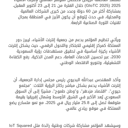
2025 (GIoTC 2025) خلال الفترة من 21 إلى 23 أكتوبر المقبل،
بمشاركة أكثر من 60 دولة وعدد من كبرى الشركات العالمية
والمحلية، في حدث يُتوقع أن يكون الأبرز في المنطقة بمجال
تقنيات الثورة الصناعية الرابعة.
ويأتي تنظيم المؤتمر بدعم من جمعية إنترنت الأشياء، ليبرز دور
المملكة كمركز إقليمي للابتكار والتحول الرقمي، حيث يشكل إنترنت
الأشياء ركيزة أساسية في تحقيق مستهدفات رؤية السعودية
2030، عبر تحسين الخدمات العامة، دعم المدن الذكية، رفع الكفاءة
التشغيلية، وتنويع الاقتصاد الوطني.
وأكد المهندس عبدالله البديوي رئيس مجلس إدارة الجمعية، أن
إنترنت الأشياء يدعم بشكل مباشر ركائز الرؤية الثلاث: “مجتمع
حيوي”، “اقتصاد مزدهر”، و”وطن طموح”، مشيرًا إلى أن السوق
السعودي يُعد الأكبر في الشرق الأوسط وشمال إفريقيا بقيمة
متوقعة تصل إلى 25.8 مليار ريال في 2025، مع نمو متسارع يضع
المملكة في موقع ريادي عالمي.
وسيشهد المؤتمر مشاركة شركات وطنية رائدة مثل IoT Squared