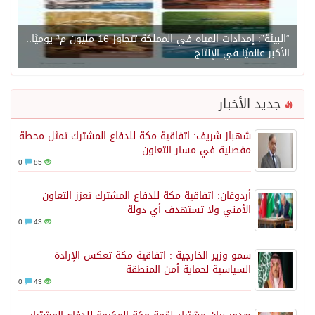
“البيئة”: إمدادات المياه في المملكة تتجاوز 16 مليون م³ يوميًا..
الأكبر عالميًا في الإنتاج
جديد الأخبار
شهباز شريف: اتفاقية مكة للدفاع المشترك تمثل محطة
مفصلية في مسار التعاون
0
85
أردوغان: اتفاقية مكة للدفاع المشترك تعزز التعاون
الأمني ولا تستهدف أي دولة
0
43
سمو وزير الخارجية : اتفاقية مكة تعكس الإرادة
السياسية لحماية أمن المنطقة
0
43