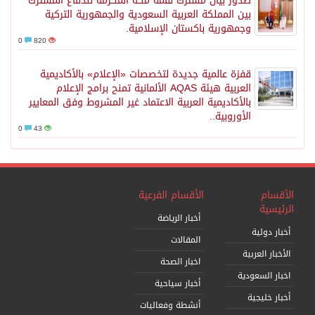
صدور بيان مشترك لقمة مكة المكرمة للدفاع المشترك
بين المملكة العربية السعودية والجمهورية التركية
وجمهورية باكستان الإسلامية.
0
820
قفزة عالمية جديدة لتخصصات «الإعلام» بالأكاديمية
العربية هيئة AQAS الألمانية تمنح برامج الإعلام
بالأكاديمية العربية الاعتماد غير المشروط وفق المعايير
الأوروبية..
0
43
الأقسام
الأقسام الفرعية
الرئيسية
أخبار الرياضة
أخبار دولية
المقالات
الأخبار العربية
اخبار الصحة
اخبار السعودية
أخبار سياحية
أخبار خليجية
أنشطة وفعاليات