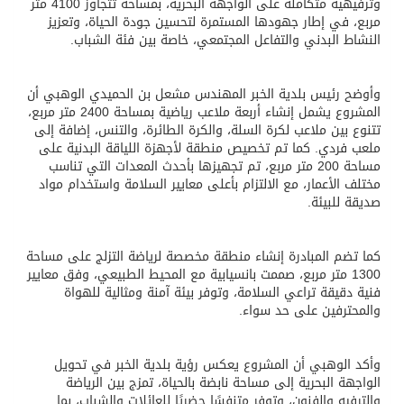
وترفيهية متكاملة على الواجهة البحرية، بمساحة تتجاوز 4100 متر
مربع، في إطار جهودها المستمرة لتحسين جودة الحياة، وتعزيز
النشاط البدني والتفاعل المجتمعي، خاصة بين فئة الشباب.
وأوضح رئيس بلدية الخبر المهندس مشعل بن الحميدي الوهبي أن
المشروع يشمل إنشاء أربعة ملاعب رياضية بمساحة 2400 متر مربع،
تتنوع بين ملاعب لكرة السلة، والكرة الطائرة، والتنس، إضافة إلى
ملعب فردي. كما تم تخصيص منطقة لأجهزة اللياقة البدنية على
مساحة 200 متر مربع، تم تجهيزها بأحدث المعدات التي تناسب
مختلف الأعمار، مع الالتزام بأعلى معايير السلامة واستخدام مواد
صديقة للبيئة.
كما تضم المبادرة إنشاء منطقة مخصصة لرياضة التزلج على مساحة
1300 متر مربع، صممت بانسيابية مع المحيط الطبيعي، وفق معايير
فنية دقيقة تراعي السلامة، وتوفر بيئة آمنة ومثالية للهواة
والمحترفين على حد سواء.
وأكد الوهبي أن المشروع يعكس رؤية بلدية الخبر في تحويل
الواجهة البحرية إلى مساحة نابضة بالحياة، تمزج بين الرياضة
والترفيه والفنون، وتوفر متنفسًا حضريًا للعائلات والشباب، بما