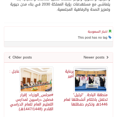
يتماشى مع مستهدفات رؤية المملكة 2030 في بناء مدن حيوية
وتعزيز الصحة والرفاهية المجتمعية.
اخبار السعودية
This post has no tag
Older posts
Newer posts
برعاية
عاجل :
أمير
منطقة الباحة.. “ترتيل”
#مجلس_الوزراء‬⁩: إقرار
تحتفل باختتام أنشطتها لعام
فصلين دراسيين لمدارس
1446هـ وتكرم حفظتها
التعليم العام للعام الدراسي
القادم (1447/1448هـ).