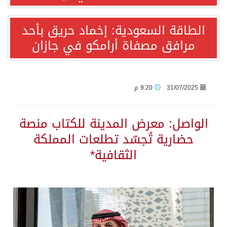
الطاقة السعودية: إخماد حريق بأحد
أردوغان: اتفاقية مكة للدفاع المشترك تعزز التعاون الأمني ولا تستهدف أي دولة
مرافق مصفاة أرامكو في جازان
سمو وزير الخارجية : اتفاقية مكة تعكس الإرادة السياسية لحماية أمن المنطقة
صدور بيان مشترك لقمة مكة المكرمة للدفاع المشترك بين المملكة العربية السعودية والجمهورية التركية وجمهورية باكستان الإسلامية.
31/07/2025
9:20 م
قفزة عالمية جديدة لتخصصات «الإعلام» بالأكاديمية العربية هيئة AQAS الألمانية تمنح برامج الإعلام بالأكاديمية العربية الاعتماد غير المشروط وفق المعايير الأوروبية..
الواصل: معرض المدينة للكتاب منصة
حضارية تُجسّد تطلعات المملكة
بمشاركة السعودية.. اجتماع رباعي يبحث خفض التصعيد ومعالجة التحديات الأمنية الراهنة
الثقافية*
وزير الخارجية السعودي: جميع إجراءات إسرائيل الأحادية في أراضي فلسطين باطلة
المنظمة العربية للتنمية الإدارية: توصيات الملتقى العربي الأول للذكاء الاصطناعي وريادة الأعمال، دور الذكاء الاصطناعي في تعزيز ريادة الأعمال وبناء القدرات البشرية