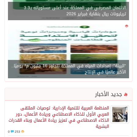
الائتمان المصرفي في المملكة عند أعلى مستوياته بـ3.3
تريليونات ريال بنهاية فبراير 2026
0
1471
“البيئة”: إمدادات المياه في المملكة تتجاوز 16 مليون م³ يوميًا..
الأكبر عالميًا في الإنتاج
جديد الأخبار
المنظمة العربية للتنمية الإدارية: توصيات الملتقى
العربي الأول للذكاء الاصطناعي وريادة الأعمال، دور
الذكاء الاصطناعي في تعزيز ريادة الأعمال وبناء القدرات
البشرية
0
253