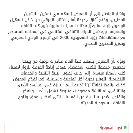
وأشار الواصل إلى أن المعرض يُسهم في تمكين الناشرين
المحليين، وفتح آفاق جديدة أمام الكتاب الورقي من خلال تسهيل
الوصول إليه، بما يعزّز مكانة المدينة المنورة كوجهة للثقافة
والمعرفة، ويعكس الحراك الثقافي المتنامي في المملكة المنسجم
مع مستهدفات رؤية السعودية 2030 في ترسيخ الوعي المعرفي
وتعزيز المحتوى المحلي.
ونوّه بأن المعرض يشهد هذا العام مبادرات نوعية من بينها
تخصيص منطقة للكتب المخفضة، بهدف إتاحة الفرصة للزوار لاقتناء
كتب بأسعار ميسرة، إلى جانب تطوير البنية التقنية والخدمات
التنظيمية، لتوفير تجربة أكثر تفاعلية وسلاسة، كما يُقدّم المعرض
كذلك برنامجًا ثقافيًّا ثريًا تحييه أسماء بارزة في المشهد الأدبي
والثقافي، لمناقشة موضوعات متنوعة تشمل الأدب، والفكر،
والفنون، ضمن سلسلة من الفعاليات التي تعكس عمق وتنوع
الثقافة السعودية الحديثة.
اخبار السعودية