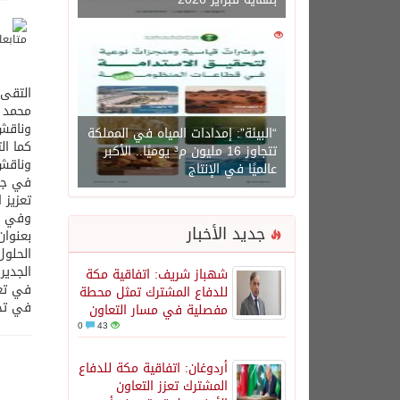
0
1450
التقى 
محمد و
وناقش 
“البيئة”: إمدادات المياه في المملكة
كما ال
تتجاوز 16 مليون م³ يوميًا.. الأكبر
وناقش 
عالميًا في الإنتاج
في جمه
تعزيز ا
وفي س
جديد الأخبار
بعنوان
الحلول
الجدير
شهباز شريف: اتفاقية مكة
في تعز
للدفاع المشترك تمثل محطة
في تحق
مفصلية في مسار التعاون
0
43
أردوغان: اتفاقية مكة للدفاع
المشترك تعزز التعاون