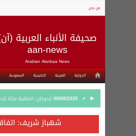
من نحن
صحيفة الأنباء العربية (آن)
aan-news
Arabian Alanbaa News
الدولية
العربية
الخليجية
السعودية
08/08/2026
أردوغان: اتفاقية مكة للد
08/08/2026
سمو وزير الخارجية : اتف
شهباز شريف: اتفاق
07/08/2026
صدور بيان مشترك لقمة مك