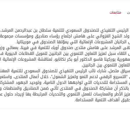
متابعات
الرئيس التنفيذي للصندوق السعودي للتنمية سلطان بن عبدالرحمن المرشد، بف
لد الشيخ الغزواني على هامش اجتماع رؤساء صناديق ومؤسسات مجموعة ال
الجانبان المشروعات الإنمائية التي يموّلها الصندوق في موريتانيا.
تقى المرشد على هامش منتدى صندوق أوبك للتنمية في فيينا، بمعالي وزير 
اللقاء سبل تعزيز التعاون التنموي بين الجانبين لتمويل القطاعات الحيوية في 
ورية بوركينا فاسو الدكتور أبو بكر نكانابو، لمناقشة المشروعات الإنمائية
لتعاون التنموي بين الجانبين.
ياق متصل، شارك نائب الرئيس التنفيذي للصندوق السعودي للتنمية المه
 “التسريع الرقمي لدعم النمو وتعزيز الشمول”، خلال أعمال المنتدى، واست
 المستدامة للتحديات التي تواجهها الدول النامية، وتوحيد الجهود المشتركة
 بالذكر أن مشاركة الصندوق في المنتدى تأتي ضمن الصناديق والمنظمات وا
يز الأطر والممارسات للعمل التنموي والتحديات المرتبطة بها لإيجاد حلول عمل
يق أهداف التنمية المستدامة.