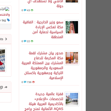
الأمني ولا تستهدف أي
دولة
0
43
والاقتصا
This post has no tag
سمو وزير الخارجية : اتفاقية
مكة تعكس الإرادة
السياسية لحماية أمن
المنطقة
Newer posts
0
22
صدور بيان مشترك لقمة
مكة المكرمة للدفاع
المشترك بين المملكة العربية
السعودية والجمهورية
التركية وجمهورية باكستان
الإسلامية.
0
736
Share and follow up
قفزة عالمية جديدة
لتخصصات «الإعلام»
بالأكاديمية العربية هيئة
AQAS الألمانية تمنح برامج