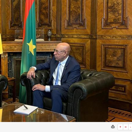
+
=
-