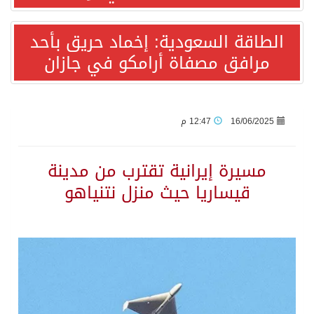
الطاقة السعودية: إخماد حريق بأحد
أردوغان: اتفاقية مكة للدفاع المشترك تعزز التعاون الأمني ولا تستهدف أي دولة
مرافق مصفاة أرامكو في جازان
سمو وزير الخارجية : اتفاقية مكة تعكس الإرادة السياسية لحماية أمن المنطقة
صدور بيان مشترك لقمة مكة المكرمة للدفاع المشترك بين المملكة العربية السعودية والجمهورية التركية وجمهورية باكستان الإسلامية.
16/06/2025
12:47 م
قفزة عالمية جديدة لتخصصات «الإعلام» بالأكاديمية العربية هيئة AQAS الألمانية تمنح برامج الإعلام بالأكاديمية العربية الاعتماد غير المشروط وفق المعايير الأوروبية..
مسيرة إيرانية تقترب من مدينة
قيساريا حيث منزل نتنياهو
بمشاركة السعودية.. اجتماع رباعي يبحث خفض التصعيد ومعالجة التحديات الأمنية الراهنة
وزير الخارجية السعودي: جميع إجراءات إسرائيل الأحادية في أراضي فلسطين باطلة
المنظمة العربية للتنمية الإدارية: توصيات الملتقى العربي الأول للذكاء الاصطناعي وريادة الأعمال، دور الذكاء الاصطناعي في تعزيز ريادة الأعمال وبناء القدرات البشرية