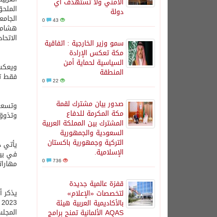
الأمني ولا تستهدف أي
الملحق
دولة
الجامع
0
43
هشام ا
الاتحاد
سمو وزير الخارجية : اتفاقية
مكة تعكس الإرادة
السياسية لحماية أمن
ويعكس 
المنطقة
فقط تج
0
22
صدور بيان مشترك لقمة
وتسعى 
مكة المكرمة للدفاع
وتذوق 
المشترك بين المملكة العربية
السعودية والجمهورية
التركية وجمهورية باكستان
يأتي ذ
الإسلامية.
في بيئ
0
736
مهارات
قفزة عالمية جديدة
لتخصصات «الإعلام»
بالأكاديمية العربية هيئة
المجلس
AQAS الألمانية تمنح برامج