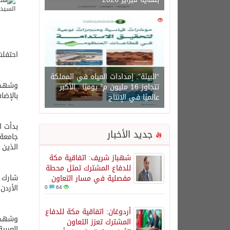
0
1450
احتفلت
“البيئة”: إمدادات المياه في المملكة
وشهدت 
تتجاوز 16 مليون م³ يوميًا.. الأكبر
بالإضا
عالميًا في الإنتاج
بدأت ا
جديد الأخبار
جامعة 
الذين 
شهباز شريف: اتفاقية مكة
للدفاع المشترك تمثل محطة
شارك ف
مفصلية في مسار التعاون
الأردن
0
64
أردوغان: اتفاقية مكة للدفاع
وشهدت 
المشترك تعزز التعاون
العربي