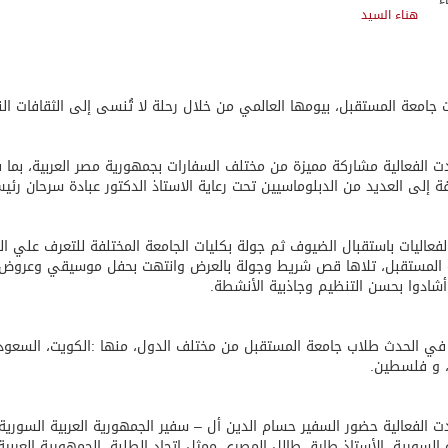
هناء السيد
 جامعة المستقبل، بيومها العالمي من خلال رحلة لا تُنسى إلى الثقافات النا
الفعالية مشاركة مميزة من مختلف السفارات بجمهورية مصر العربية، بما
فة إلى العديد من الدبلوماسيين تحت رعاية الاستاذ الدكتور عبادة سرحان رئي
لفعاليات باستقبال الضيوف ثم جولة بكليات الجامعة المختلفة للتعرف علي ال
المستقبل، تلاها قص شريط وجولة بالعرض وانتهت بحفل موسيقي وعروض فني
أشادوا بحسن التنظيم وجاذبية الأنشطة.
ي الحدث طلاب جامعة المستقبل من مختلف الدول، منها :الكويت، السعودية، الب
، و فلسطين.
الفعالية حضور السفير حسام الدين أل – سفير الجمهورية العربية السورية،
ة السورية، الأستاذ طارق طالل المصري ممثل اتحاد الطلبة، الجمهورية العربية