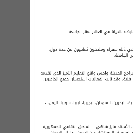
بضة بالحياة في العالم بمقر الجامعة.
 في ذلك سفراء وملحقون ثقافيون من عدة دول،
س الجامعة.
برامج الحديثة ولمس واقع التعليم التميز الذي تقدمه
ة، وقد نالت الفعاليات استحسان جميع الحاضرين
حرين، السودان، نيجيريا، ليبيا، سوريا، اليمن، ،
 الأستاذ فايز شاهي – الملحق الثقافي للجمهورية
 السورية، المستشار عبد الرحمن عبد ال الرجعان