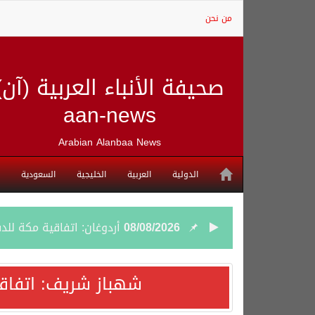
من نحن
صحيفة الأنباء العربية (آن)
aan-news
Arabian Alanbaa News
الدولية
العربية
الخليجية
السعودية
08/08/2026
أردوغان: اتفاقية مكة للد
08/08/2026
سمو وزير الخارجية : اتف
شهباز شريف: اتفاق
07/08/2026
صدور بيان مشترك لقمة مك