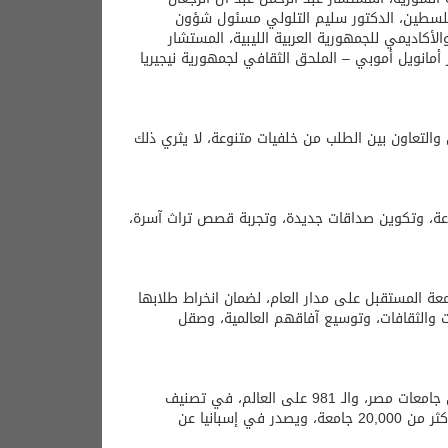
 فلسطين، الدكتور سليم التلولي مسئول شؤون
لأكاديمي للجمهورية العربية الليبية، المستشار
أمانويل أموبي – الملحق الثقافي لجمهورية نيجيريا
والتعاون بين الطلب من خلفيات متنوعة، لا يثري ذلك
عة، وتكوين صداقات جديدة، وتجربة قصص تراث آسرة،
معة المستقبل على مدار العام، لضمان انخراط طلابها
ات والثقافات، وتوسيع آفاقهم العالمية، وصقل
يذكر أن جامعة المستقبل احتلت المركز الأول على الجامعات الخاصة، والخامس على جامعات مصر، والـ 981 على العالم، في تصنيف
webometrics July 2023، و‏ هو أكبر نظام لتقييم الجامعات العالمية، حيث يغطي أكثر من 20,000 جامعة، ويصدر في إسبانيا عن