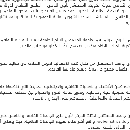
 الثقافي لدولة الكويت، المستشار ناجي الناجي – الملحق الثقافي لدولة
ات والأنشطة الطلابية، الدكتور أحمد حسين الفيتوري نائب الملحق الثقافي وا
لخالفي – المستشار الساعد للشؤون المالية للجمهورية اليمنية، والمستشار 
ية.
اليوم الدولي في جامعة المستقبل التزام الجامعة بتعزيز التفاهم الثقافي 
ربة الطلاب الأكاديمية، بل يعدهم أيضًا ليكونو مواطنين عالميين.
جامعة المستقبل من خلال هذه الاحتفالية لغوص الطلاب في تقاليد متنو
نكهات مطبخ كل دولة وتعلم عاداتها الفريدة.
لك ضمن الأنشطة والفعاليات الثقافية والاجتماعية العديدة التي تنظمها جا
ة تعليمية غنية وتفاعلية، وتعزيز ثقافة التنوع والاحترام بين مختلف الجنسي
هم القيادية والتواصلية، وتحفيزهم على الإبداع والابتكار.
 العالي للبحث العلمي.