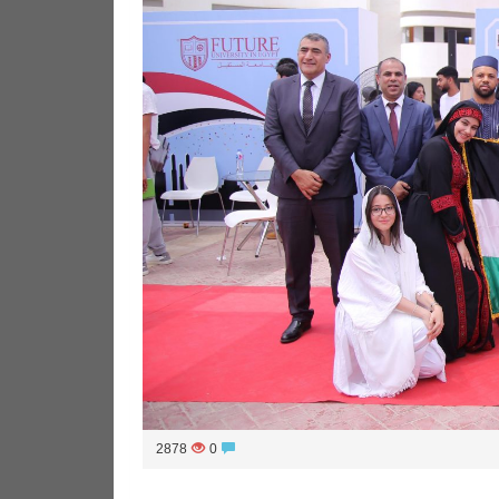
2878
0