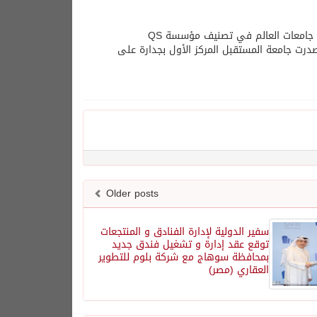
كما حققت الجامعة إنجازا عالميا جديدا، بعد اختيارها في المركز 1001 على مستوى جامعات العالم في تصنيف مؤسسة QS
Quac العالمية للجامعات على مستوى العالم لعام 2024، كما تصدرت جامعة المستقبل المركز الأول بجدارة على
Older posts
سفير الدولية لإدارة الفنادق و المنتجعات
توقع عقد إدارة و تشغيل فندق جديد
بمحافظة سوهاج مع شركة بلوم للتطوير
العقاري (مصر)