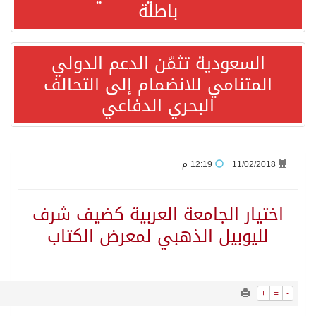
7584
0