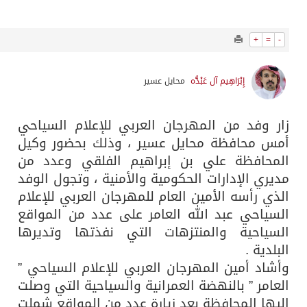
11935
0