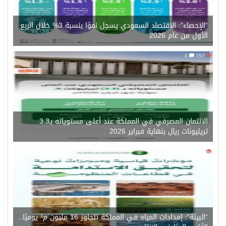
“الإحصاء”: الاقتصاد السعودي يسجل نموًا بنسبة 3% خلال الربع
الأول من عام 2026
0
757
الائتمان المصرفي في المملكة عند أعلى مستوياته بـ3.3
تريليونات ريال بنهاية فبراير 2026
0
1429
“البيئة”: إمدادات المياه في المملكة تتجاوز 16 مليون م³ يوميًا..