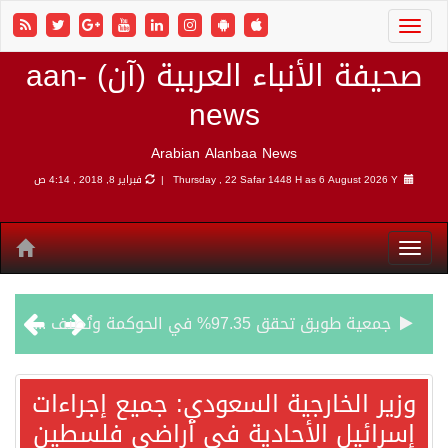
صحيفة الأنباء العربية (آن) aan-
news
Arabian Alanbaa News
6 August 2026 Y |
Thursday , 22 Safar 1448 H as
فبراير 8, 2018 , 4:14 ص
جمعية طويق تحقق 97.35% في الحوكمة وتُصنف ضمن الكيانات متناهية الكبر وتحصد شهادة الآيزو للعام الثالث على التوالي
“الفرصة الأخيرة”.. ترامب: المحادثات مع إيران جارية الآن
وزير الخارجية السعودي: جميع إجراءات
إسرائيل الأحادية في أراضي فلسطين
ورقة بحثية: التحالف البحري الدفاعي بقيادة الرياض يعيد صياغة مفهوم أمن البحار