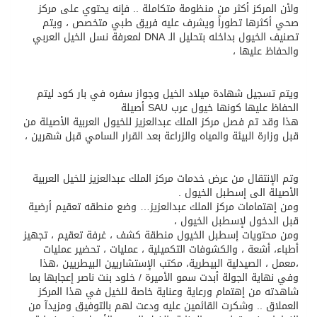
ولأن المركز أكثر من منظومة متكاملة .. فإنه يحتوي على مركز
صحي أكثرها تطوراً ويشرف عليه فريق طبي متخصص ، ويتم
تصنيف الخيول بداخله بتحليل الـ DNA لمعرفة نسل الخيل العربي
والحفاظ عليها ،
ويتم تسجيل شهادة ميلاد الخيل وجواز سفره في بار كود ليتم
الحفاظ عليها كونها خيول عرب SAU أصيلة
هذا وقد تم فصل مركز الملك عبدالعزيز للخيول العربية الأصيلة من
قبل وزارة البيئة والمياه والزراعة بعد القرار السامي قبل شهرين ،
وتم الإنتقال من عرض خدمات مركز الملك عبدالعزيز للخيل العربية
الأصيلة الى إسطبل الخيول .
ومن إهتمامات مركز الملك عبدالعزيز… وضع منطقه تعقيم أرضية
قبل الدخول لإسطبل الخيول ،
ومن محتويات إسطبل الخيول منطقة كشف ، غرفة تعقيم ، تجهيز
أطباء، أشعة ، والكشوفات التكميلية ، عمليات ، تحضير عمليات
،معمل ، الصيدلية البيطرية، مكتب الإستشاريين البيطريين ،هذا
وفي نهاية الجولة أبدت سمو الأميرة / خلود بنت ناصر إعجابها بما
شاهدته من إهتمام ورعاية وعناية خاصة للخيل في هذا المركز
العملاق .. وشكرت القائمين عليه ودعت لهم بالتوفيق ومزيدآ من