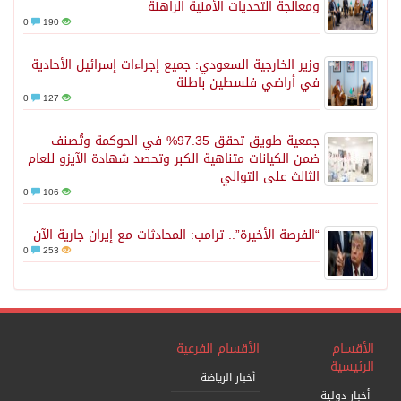
ومعالجة التحديات الأمنية الراهنة
0
190
وزير الخارجية السعودي: جميع إجراءات إسرائيل الأحادية
في أراضي فلسطين باطلة
0
127
جمعية طويق تحقق 97.35% في الحوكمة وتُصنف
ضمن الكيانات متناهية الكبر وتحصد شهادة الآيزو للعام
الثالث على التوالي
0
106
“الفرصة الأخيرة”.. ترامب: المحادثات مع إيران جارية الآن
0
253
الأقسام
الأقسام الفرعية
الرئيسية
أخبار الرياضة
أخبار دولية