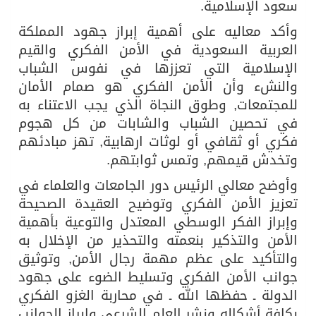
سعود الإسلامية.
وأكد معاليه على أهمية إبراز جهود المملكة
العربية السعودية في الأمن الفكري والقيم
الإسلامية التي تعززها في نفوس الشباب
والنشء وأن الأمن الفكري هو صمام الأمان
للمجتمعات, وطوق النجاة الذي يجب الاعتناء به
في تحصين الشباب والشابات من كل هجوم
فكري أو ثقافي أو لوثات ارهابية, تهز مبادئهم
وتخدش قيمهم, وتمس ثوابتهم.
وأوضح معالي الرئيس دور الجامعات والعلماء في
تعزيز الأمن الفكري وتوضيح العقيدة الصحيحة
وإبراز الفكر الوسطي المعتدل والتوعية بأهمية
الأمن والتذكير بنعمته والتحذير من الإخلال به
والتأكيد على عظم مهمة رجال الأمن, وتوثيق
جوانب الأمن الفكري وتسليط الضوء على جهود
الدولة ـ حفظها الله ـ في محاربة الغزو الفكري
بكافة أشكاله ونشر العلم الشرعي وإبراز الجوانب