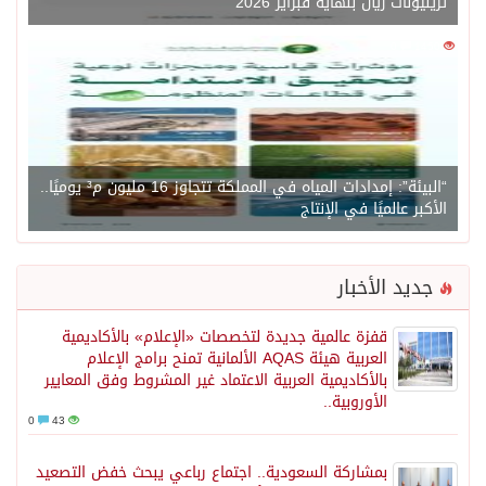
تريليونات ريال بنهاية فبراير 2026
0
1450
“البيئة”: إمدادات المياه في المملكة تتجاوز 16 مليون م³ يوميًا..
الأكبر عالميًا في الإنتاج
جديد الأخبار
قفزة عالمية جديدة لتخصصات «الإعلام» بالأكاديمية
العربية هيئة AQAS الألمانية تمنح برامج الإعلام
بالأكاديمية العربية الاعتماد غير المشروط وفق المعايير
الأوروبية..
0
43
بمشاركة السعودية.. اجتماع رباعي يبحث خفض التصعيد