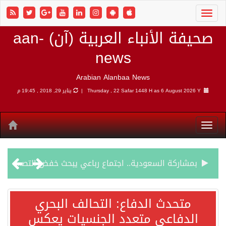
صحيفة الأنباء العربية (آن) aan-
news
Arabian Alanbaa News
6 August 2026 Y |
Thursday , 22 Safar 1448 H as
يناير 29, 2018 , 19:45 م
بمشاركة السعودية.. اجتماع رباعي يبحث خفض التصعيد ومعالجة التحديات الأمنية الراهنة
وزير الخارجية السعودي: جميع إجراءات إسرائيل الأحادية في أراضي فلسطين باطلة
متحدث الدفاع: التحالف البحري
الدفاعي متعدد الجنسيات يعكس
جمعية طويق تحقق 97.35% في الحوكمة وتُصنف ضمن الكيانات متناهية الكبر وتحصد شهادة الآيزو للعام الثالث على التوالي