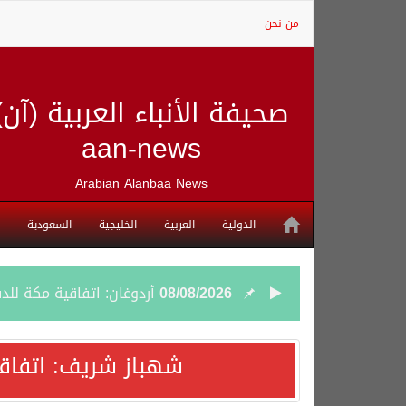
من نحن
صحيفة الأنباء العربية (آن)
aan-news
Arabian Alanbaa News
الدولية
العربية
الخليجية
السعودية
08/08/2026
أردوغان: اتفاقية مكة للد
08/08/2026
سمو وزير الخارجية : اتف
شهباز شريف: اتفاق
07/08/2026
صدور بيان مشترك لقمة مك