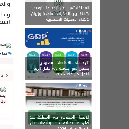
والم
المملكة تعرب عن ترحيبها بالوصول
وسلم
لاتفاق بين الولايات المتحدة وإيران
لإنهاء العمليات العسكرية
استق
0
505
This post has no tag
“الإحصاء”: الاقتصاد السعودي
يسجل نموًا بنسبة 3% خلال الربع
الأول من عام 2026
Newer posts
0
757
الائتمان المصرفي في المملكة عند
أعلى مستوياته بـ3.3 تريليونات ريال
بنهاية فبراير 2026