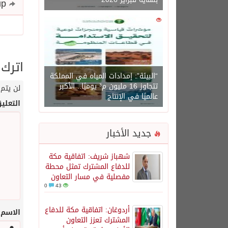
Share and follow up
0
1450
اترك 
“البيئة”: إمدادات المياه في المملكة
تتجاوز 16 مليون م³ يوميًا.. الأكبر
لن يتم 
عالميًا في الإنتاج
التعلي
جديد الأخبار
شهباز شريف: اتفاقية مكة
للدفاع المشترك تمثل محطة
مفصلية في مسار التعاون
0
43
أردوغان: اتفاقية مكة للدفاع
الاسم
المشترك تعزز التعاون