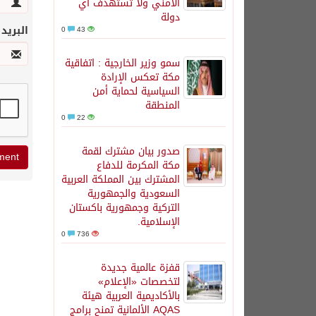
الأمني ولا تستهدف أي
دولة
البريد
0
43
سمو وزير الخارجية : اتفاقية
مكة تعكس الإرادة
السياسية لحماية أمن
المنطقة
0
22
صدور بيان مشترك لقمة
مكة المكرمة للدفاع
المشترك بين المملكة العربية
السعودية والجمهورية
التركية وجمهورية باكستان
الإسلامية.
0
736
قفزة عالمية جديدة
لتخصصات «الإعلام»
بالأكاديمية العربية هيئة
AQAS الألمانية تمنح برامج