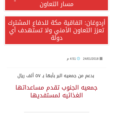
مسار التعاون
قفزة عالمية جديدة لتخصصات «الإعلام» بالأكاديمية العربية هيئة AQAS الألمانية تمنح برامج الإعلام بالأكاديمية العربية الاعتماد غير المشروط وفق المعايير الأوروبية..
أردوغان: اتفاقية مكة للدفاع المشترك
تعزز التعاون الأمني ولا تستهدف أي
بمشاركة السعودية.. اجتماع رباعي يبحث خفض التصعيد ومعالجة التحديات الأمنية الراهنة
دولة
وزير الخارجية السعودي: جميع إجراءات إسرائيل الأحادية في أراضي فلسطين باطلة
جمعية طويق تحقق 97.35% في الحوكمة وتُصنف ضمن الكيانات متناهية الكبر وتحصد شهادة الآيزو للعام الثالث على التوالي
24/01/2018
4:51 م
“الفرصة الأخيرة”.. ترامب: المحادثات مع إيران جارية الآن
بدعم من جمعيه البر بأبها بـ ٥٧ ألف ريال
جمعيه الجنوب تقدم مساعداتها
ورقة بحثية: التحالف البحري الدفاعي بقيادة الرياض يعيد صياغة مفهوم أمن البحار
الغذائيه لمستفديها
شهباز شريف: اتفاقية مكة للدفاع المشترك تمثل محطة مفصلية في مسار التعاون