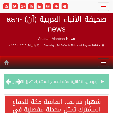
صحيفة الأنباء العربية (آن) aan-
news
Arabian Alanbaa News
8 August 2026 Y |
Saturday , 24 Safar 1448 H as
يناير 24, 2018 , 16:51 م
أردوغان: اتفاقية مكة للدفاع المشترك تعزز التعاون الأمني ولا تستهدف أي دولة
سمو وزير الخارجية : اتفاقية مكة تعكس الإرادة السياسية لحماية أمن المنطقة
شهباز شريف: اتفاقية مكة للدفاع
المشترك تمثل محطة مفصلية في
صدور بيان مشترك لقمة مكة المكرمة للدفاع المشترك بين المملكة العربية السعودية والجمهورية التركية وجمهورية باكستان الإسلامية.