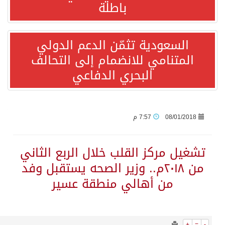
9106
0