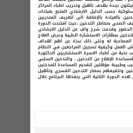
اء والاربعاء الموافق ١٥-١٦ /٤-1439هـ بفندق الهيلتون بجدة بهدف تأهيل وتدريب اطباء المراكز
سلوكية حسب الدليل الارشادي المتبع بعيادات
نين بالعيادة بالإضافة الى لتعريف المتدربين
قيف الصحي بمخاطر التدخين ،حيث افتتحت الدورة
ع الحضور وقدمت شرح وافِ عن الدليل الارشادي
التدخين بمهارات الاستشارة الطبية وعرض العلاج
 المصاحبة له وتلى ذلك نبذة عن اهم اهداف
رش العمل وكيفية تسجيل المراجعين في النظام
ب نخبة من أطباء الاسرة الاستشاريين الدكتورة
مساعدة للإقلاع عن التدخين ، والتدخين السلبي
 وكيفية الوقاية منه وقد بلغ عدد المستفيدين من الدورة 46 طبيب وطبيبة مؤهلين لتقديم المساعدة للمدخنين
ين وتثقيفهم بمضار التدخين القسري وتأهيل
ذه الدورة الثانية التي ينفذها البرنامج خلال