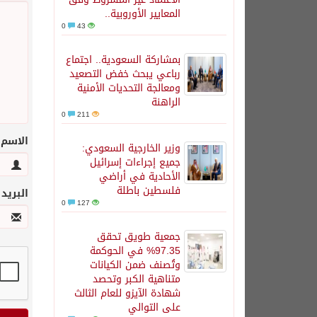
المعايير الأوروبية..
0
43
بمشاركة السعودية.. اجتماع
رباعي يبحث خفض التصعيد
ومعالجة التحديات الأمنية
الراهنة
0
211
الاسم
وزير الخارجية السعودي:
جميع إجراءات إسرائيل
الأحادية في أراضي
فلسطين باطلة
البريد
0
127
جمعية طويق تحقق
97.35% في الحوكمة
وتُصنف ضمن الكيانات
متناهية الكبر وتحصد
شهادة الآيزو للعام الثالث
على التوالي