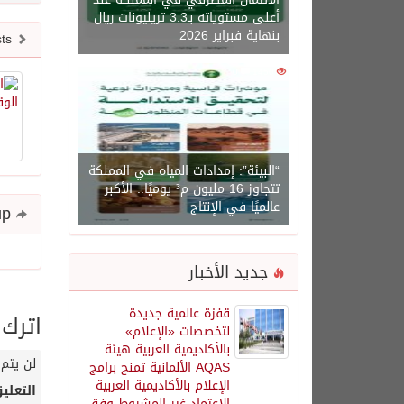
أعلى مستوياته بـ3.3 تريليونات ريال
بنهاية فبراير 2026
Newer posts
0
1450
“البيئة”: إمدادات المياه في المملكة
تتجاوز 16 مليون م³ يوميًا.. الأكبر
عالميًا في الإنتاج
Share and follow up
جديد الأخبار
قفزة عالمية جديدة
اترك 
لتخصصات «الإعلام»
بالأكاديمية العربية هيئة
لن يتم 
AQAS الألمانية تمنح برامج
الإعلام بالأكاديمية العربية
التعلي
الاعتماد غير المشروط وفق