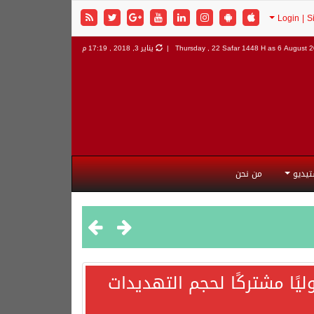
6 August 20
Thursday , 22 Safar 1448 H as
يناير 3, 2018 , 17:19 م
تيديو
من نحن
يًا مشتركًا لحجم التهديدات