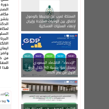
الصحي
مكافح
المملكة تعرب عن ترحيبها بالوصول
بتشري
لاتفاق بين الولايات المتحدة وإيران
الدكت
لإنهاء العمليات العسكرية
لمكاف
السلو
0
505
البرن
الالك
ايمان
من خل
“الإحصاء”: الاقتصاد السعودي
المقل
يسجل نموًا بنسبة 3% خلال الربع
هذا ال
الأول من عام 2026
0
757
This post has no tag
الائتمان المصرفي في المملكة عند