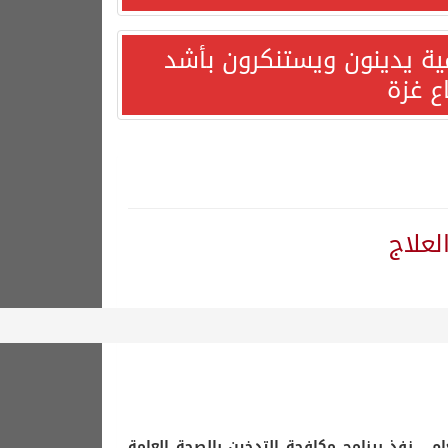
مية يدينون ويستنكرون بأشد
ع غزة
لعلاج
م ، نفذ برنامج مكافحة التدخين بالصحة العامة