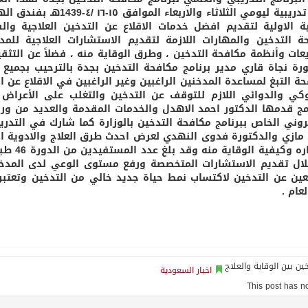
دورة تدريبية ليومي الثلاث
ة الاولية لتقديم افضل خدمات الاقلاع عن التدخين العلاجية وال
ة التدخين والمهارات اللازمة لتقديم الاستشارات العلاجية للمدخ
عات وأنظمة مكافحة التدخين ، وطرق الوقاية منه ، فضلاً عن التث
ورة نجاة قاري مدير برنامج مكافحة التدخين بجدة بالترحيب بجمي
حة التبغ لمساعدة المدخنين الراغبين وغير الراغبين في الاقلاع عن 
كي والدوائي اللازم للتوقف عن التدخين والتغلب على الأعراض
امج قدمها الدكتور احمد الاهدل والخدمات المقدمة والعديد من و
تروني الخاص ببرنامج مكافحة التدخين بالوزارة كما شارك في التدري
 مازي والدكتورة فدوى النهدي لعرض احدث طرق العلاج والادوية ال
واضراره
ال تقديم الاستشارات المتخصصة ورفع مستوى الوعي لدى المدخن
عين عن التدخين لاكتساب نمط حياة جديد خالي من التدخين وتعتبر ه
عام .
اخبار السعودية