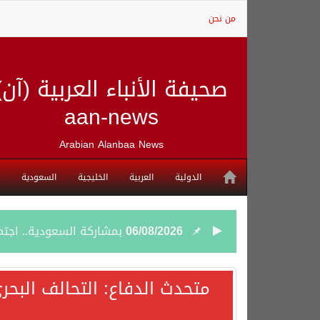
من نحن
صحيفة الأنباء العربية (آن)
aan-news
Arabian Alanbaa News
الدولية
العربية
الخليجية
السعودية
06/08/2026
بمشاركة السعودية.. اجتما
05/08/2026
وزير الخارجية السعودي: 
متحدث الدفاع: التحالف البحر
05/08/2026
جمعية طويق تحقق 97.35% في الحوكمة وتُصنف ضمن الكيانات متناهية الكبر وتحصد شهادة الآيزو للعام الثالث على التوالي