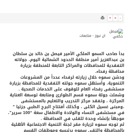
11107
0