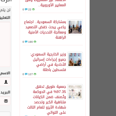
المعايير الأوروبية..
لن يتم 
0
22
التعلي
بمشاركة السعودية.. اجتماع
رباعي يبحث خفض التصعيد
ومعالجة التحديات الأمنية
الراهنة
0
190
وزير الخارجية السعودي:
جميع إجراءات إسرائيل
الأحادية في أراضي
فلسطين باطلة
الاسم
0
127
جمعية طويق تحقق
97.35% في الحوكمة
البريد
وتُصنف ضمن الكيانات
متناهية الكبر وتحصد
شهادة الآيزو للعام الثالث
على التوالي