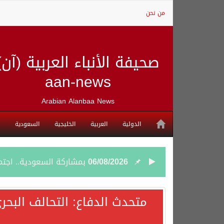
من نحن
صحيفة الأنباء العربية (آن)
aan-news
Arabian Alanbaa News
الدولية
العربية
الخليجية
السعودية
06/08/2026
بمشاركة السعودية.. اجتما
05/08/2026
وزير الخارجية السعودي: 
متحدث الدفاع: التحالف البحر
05/08/2026
جمعية طويق تحقق 97.35% في الحوكمة وتُصنف ضمن الكيانات متناهية الكبر وتحصد شهادة الآيزو للعام الثالث على التوالي