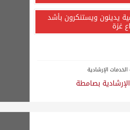
مية يدينون ويستنكرون بأشد
ع غزة
الخدمات الإرشادية
لإرشادية بصامطة