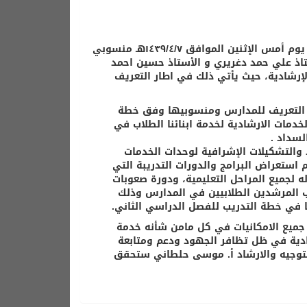
استقبل مدير مكتب التعليم بصامطة سعادة الدكتور علي بن محمدعطيف يوم أمس الإثنين الموافق ١٤٣٩/٤/٧هـ منسوبي
اذ علي حمد دغريري و الأستاذ حسين احمد
إرشادية، حيث يأتي ذلك في اطار التعريف
 ثم التعريف للمدارس ومنسوبيها وفق خطة
دمات الارشادية لخدمة ابنائنا الطلاب في
لسداد .
والتشكيلات الإشرافية لوحدات الخدمات
استعراض البرامج والدورات التدريبة التي
 لجميع المراحل التعليمية، ودورة صعوبات
 المرشدين الطلابيين في المدارس وذلك
 في خطة التدريب للفصل الدراسي الثاني.
جميع الامكانيات في كل مامن شأنه خدمة
شادية في ظل تظافر الجهود ودعم ومتابعة
التوجيه والارشاد أ. موسى حلطاني ستحقق