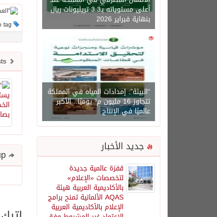
أعلى مستوياته بـ3.3 تريليونات ريال
بنهاية فبراير 2026
This post has no tag
0
1450
Newer posts
“البيئة”: إمدادات المياه في المملكة
تتجاوز 16 مليون م³ يوميًا.. الأكبر
عالميًا في الإنتاج
جديد الأخبار
Share and follow up
قفزة عالمية جديدة
لتخصصات «الإعلام»
بالأكاديمية العربية هيئة
AQAS الألمانية تمنح برامج
الإعلام بالأكاديمية العربية
اترك 
الاعتماد غير المشروط وفق