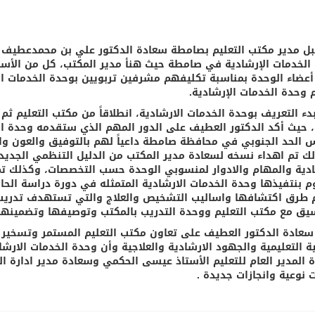
الخدمات الإرشادية في صامطة حيث هنأ مدير المكتب، كل من الأست
أعضاء الوحدة بمناسبة تكليفهم مشرفين تربويين بوحدة الخدمات ال
 وحدة الخدمات الإرشادية.
دء التعريف بوحدة الخدمات الارشادية، انطلاقاً من مكتب التعليم
، حيث أكد الدكتور العطيف على الدور المهم الذي ستقدمه وحدة الخ
 الحد الجنوبي في محافظة صامطة داعياً لهم بالتوفيق والعون وا
لك تم اهداء نسخه لسعادة مدير المكتب من الدليل التنظمي الجديد 
ادية والمهام والادوار لمنسوبي الوحدة حسب التخصصات، وكذلك تم 
 بنتفيذها وحدة الخدمات الارشادية المتمثله في دورة دراسة الحاله
م طرق اكتشافها واساليب التشخيص والعلاج والتي تستهدف تدريب
سيق مع مكتب التعليم ووحدة التدريب بالمكتب وتوصيفها وتضمينها
سعادة الدكتور العطيف على تعاون مكتب التعليم المستمر وتسخير 
ية التعليمية والجهود الارشادية والعلاجية وأن وحدة الخدمات الار
 المدير العام للتعليم الأستاذ عيسى الحكمي وسعادة مدير ادارة 
 نوعية وانجازات جديدة .