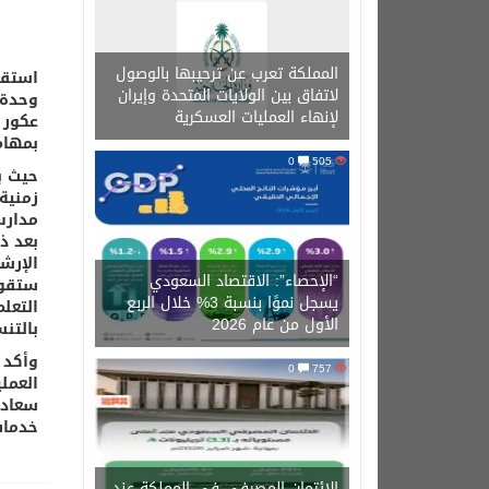
المملكة تعرب عن ترحيبها بالوصول
لاتفاق بين الولايات المتحدة وإيران
وحدة 
لإنهاء العمليات العسكرية
عكور 
بمهام
0
505
حيث ب
زمنية
مدارس
بعد ذ
الإرش
“الإحصاء”: الاقتصاد السعودي
ستقوم
يسجل نموًا بنسبة 3% خلال الربع
التعل
الأول من عام 2026
بالتن
وأكد 
0
757
العمل
سعادة
خدمات
الائتمان المصرفي في المملكة عند