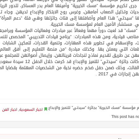
٢٠م، جرى تكريم مؤسسة “مسك الخيرية” وأمينها العام بدر العساكر، للدور ا
يات وتذليل الصعاب أمامهن، وغرس روح الابتكار والإبداع لديهن. وجاء 
ها “سيدتي” هذا العام وأضافتها إلى فئات جائزتها وهي فئة “دعم المرأة”.
ي. مستشار الأمين العام لمؤسسة مسك الخيرية.
“مسك” قد لعبت دوراً مهماً وفعالاً عبر مبادرات وفعاليات المؤسسة وبرامج
 مناصب قيادية، ومن هذه المبادرات: “برنامج قيادات التدريبي” المخصص للنس
ت، والإسهام في تطوير هذه المهارات، وتنمية القدرات، لتمكين الشابا
مات التي يعملن بها. وكذلك مبادرة “من منصة التعليم إلى أفق العالم” 
هن عن طريق تقديم نماذج لنجاحات قريناتهن، وإيصال أصواتهن للمجتمع عن
هذا وكانت جائزة “سيدتي” 
الفائت، وذلك ضمن حفل ضخم حضره نخبة من الشخصيات المهتمة بقضايا المج
ن إنجازات في 2017 .
اخبار السعودية
,
اخبار الفن