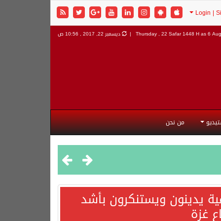
6 Aug
Thursday , 22 Safar 1448 H as
ديسمبر 22, 2017 , 10:56 ص
تيديو
من نحن
مية يدينون ويستنكرون بأشد
ع غزة