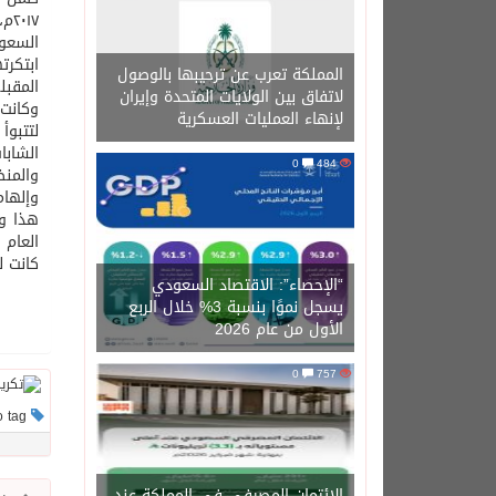
١٧
السعود
ابتكرت
المملكة تعرب عن ترحيبها بالوصول
المقبل
لاتفاق بين الولايات المتحدة وإيران
وكانت 
لإنهاء العمليات العسكرية
لتتبوأ
الشابا
0
484
والمنظ
وإلهام
العام 
كانت له
“الإحصاء”: الاقتصاد السعودي
يسجل نموًا بنسبة 3% خلال الربع
الأول من عام 2026
0
757
This post has no tag
الائتمان المصرفي في المملكة عند