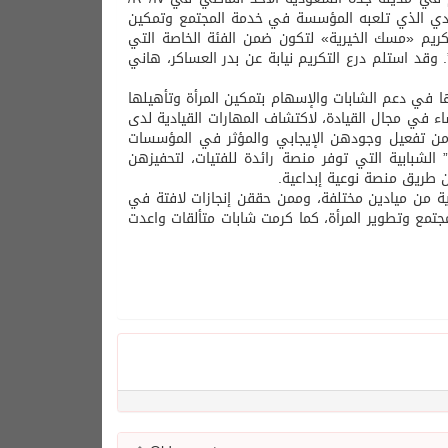
لريادي الذي تلعبه المؤسسة في خدمة المجتمع وتمكين
تكريم «مسك الخيرية» لتكون ضمن الفئة الخاصة التي
 وقد استلم درع التكريم نيابة عن بدر العساكر، هاني
ها في دعم الشابات والإسهام بتمكين المرأة وتأهيلها
اء في مجال القيادة، لاكتشاف المهارات القيادية لدى
ت من تفعيل وجودهن الإيجابي والمؤثر في المؤسسات
الشبابية التي توفر منصة رائدة للفتيات، لتحفيزهن
 طريق منصة نوعية إبداعية.
للتميز والإبداع قد كرمت خلال الحفل 12 سيدة سعودية من ميادين مختلفة، وممن حققن إنجازات لافتة في
تمع وتطوير المرأة، كما كرمت شابات متألقات واعدت