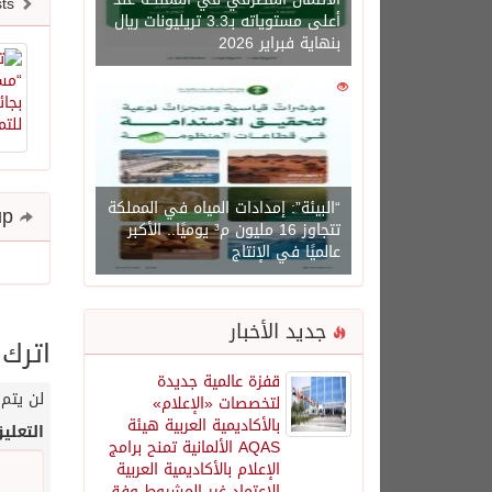
Newer posts
أعلى مستوياته بـ3.3 تريليونات ريال
بنهاية فبراير 2026
0
1450
“البيئة”: إمدادات المياه في المملكة
Share and follow up
تتجاوز 16 مليون م³ يوميًا.. الأكبر
عالميًا في الإنتاج
جديد الأخبار
اترك 
قفزة عالمية جديدة
لن يتم 
لتخصصات «الإعلام»
بالأكاديمية العربية هيئة
التعلي
AQAS الألمانية تمنح برامج
الإعلام بالأكاديمية العربية
الاعتماد غير المشروط وفق