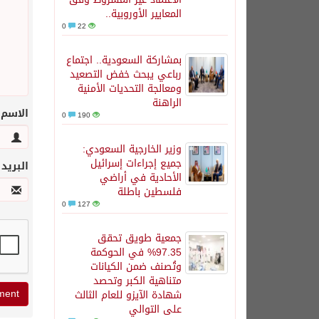
المعايير الأوروبية..
0
22
بمشاركة السعودية.. اجتماع
رباعي يبحث خفض التصعيد
ومعالجة التحديات الأمنية
الراهنة
الاسم
0
190
وزير الخارجية السعودي:
جميع إجراءات إسرائيل
البريد
الأحادية في أراضي
فلسطين باطلة
0
127
جمعية طويق تحقق
97.35% في الحوكمة
وتُصنف ضمن الكيانات
متناهية الكبر وتحصد
شهادة الآيزو للعام الثالث
على التوالي