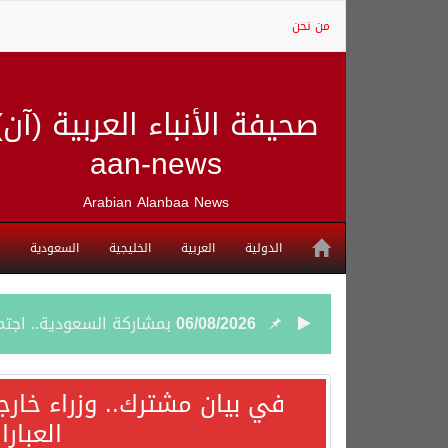
من نحن
صحيفة الأنباء العربية (آن)
aan-news
Arabian Alanbaa News
الدولية
العربية
الخليجية
السعودية
06/08/2026
بمشاركة السعودية.. اجتما
05/08/2026
وزير الخارجية السعودي: 
في بيان مشترك.. وزراء خارج
العبار
05/08/2026
جمعية طويق تحقق 97.35% في الحوكمة وتُصنف ضمن الكيانات متناهية الكبر وتحصد شهادة الآيزو للعام الثالث على التوالي