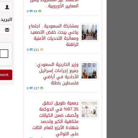
المعايير الأوروبية..
0
43
البريد
بمشاركة السعودية.. اجتماع
رباعي يبحث خفض التصعيد
ومعالجة التحديات الأمنية
الراهنة
0
211
وزير الخارجية السعودي:
جميع إجراءات إسرائيل
الأحادية في أراضي
فلسطين باطلة
0
127
جمعية طويق تحقق
97.35% في الحوكمة
وتُصنف ضمن الكيانات
متناهية الكبر وتحصد
شهادة الآيزو للعام الثالث
على التوالي