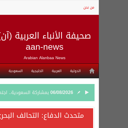
من نحن
صحيفة الأنباء العربية (آن)
aan-news
Arabian Alanbaa News
الدولية
العربية
الخليجية
السعودية
06/08/2026
بمشاركة السعودية.. اجتما
05/08/2026
وزير الخارجية السعودي: 
متحدث الدفاع: التحالف البحر
05/08/2026
جمعية طويق تحقق 97.35% في الحوكمة وتُصنف ضمن الكيانات متناهية الكبر وتحصد شهادة الآيزو للعام الثالث على التوالي