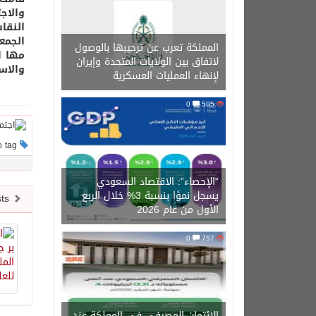
والاج
النقا
الجمع
المملكة تعرب عن ترحيبها بالوصول
مها ا
لاتفاق بين الولايات المتحدة وإيران
والاس
لإنهاء العمليات العسكرية
0
505
This post has no tag
“الإحصاء”: الاقتصاد السعودي
يسجل نموًا بنسبة 3% خلال الربع
Newer posts
الأول من عام 2026
0
757
الائتمان المصرفي في المملكة عند