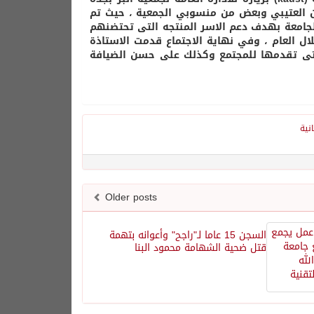
ن العتيبي وبعض من منسوبي الجمعية ، حيث تم
الجامعة بهدف دعم الاسر المنتجه التى تحتضنهم
خلال العام ، وفي نهاية الاجتماع قدمت الاستاذة
التى تقدمها للمجتمع وكذلك على حسن الضيافة
انية
Older posts
السجن 15 عاما لـ"راجح" وأعوانه بتهمة
قتل ضحية الشهامة محمود البنا