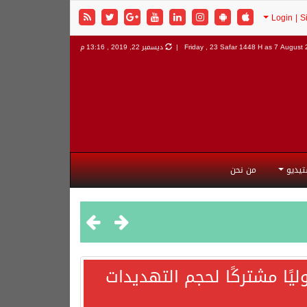
7 August 2
Friday , 23 Safar 1448 H as
ديسمبر 22, 2019 , 13:16 م
تيديو
من نحن
يًا مشتركًا لحجم التهديدات