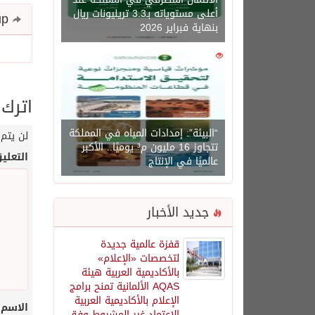
أعلى مستوياته بـ3.3 تريليونات ريال
Share and follow up
بنهاية فبراير 2026
0
1450
اترك 
“البيئة”: إمدادات المياه في المملكة
لن يتم 
تتجاوز 16 مليون م³ يوميًا.. الأكبر
التعلي
عالميًا في الإنتاج
جديد الأخبار
قفزة عالمية جديدة
لتخصصات «الإعلام»
بالأكاديمية العربية هيئة
AQAS الألمانية تمنح برامج
الإعلام بالأكاديمية العربية
الاسم
الاعتماد غير المشروط وفق