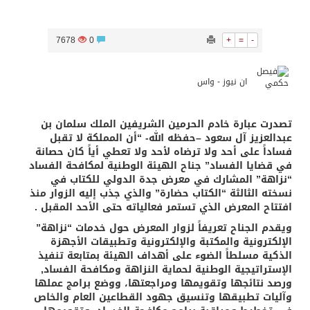
7678
0
+
=
-
ان نيوز - واس
تصدرت عبارة خادم الحرمين الشريفين الملك سلمان بن
عبدالعزيز آل سعود –حفظه الله- “أن المملكة لا تقبل
فساداً على أحد ولا ترضاه لأحد ولا تعطي أياً كان حصانة
في قضايا الفساد” جناح الهيئة الوطنية لمكافحة الفساد
“نزاهة” المشارك في معرض جدة الدولي للكتاب في
نسخته الثالثة “الكتاب حضارة” والذي جذب إليه الزوار منذ
افتتاح المعرض الذي تستمر فعالياته حتى الأحد المقبل .
ويقدم الجناح تعريفاً لزوار المعرض حول خدمات “نزاهة”
الإلكترونية والمكتبة والإلكترونية وتطبيقات الأجهزة
الذكية مسلطاً الضوء على أهداف الهيئة بمتابعة تنفيذ
الإستراتيجية الوطنية لحماية النزاهة ومكافحة الفساد,
ورصد نتائجها وتقويمها ومراجعتها، ووضع برامج عملها
وآليات تطبيقها وتنسيق جهود القطاعين العام والخاص