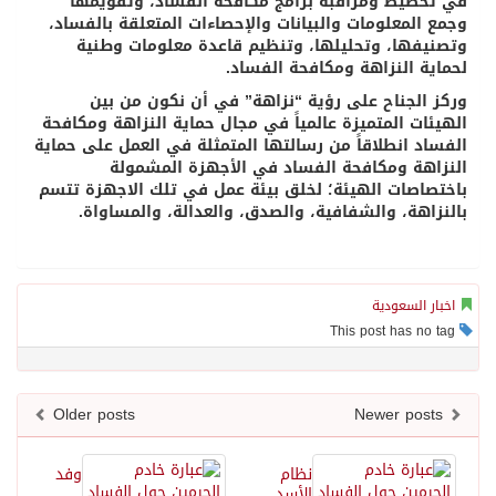
في تخطيط ومراقبة برامج مكافحة الفساد، وتقويمها
وجمع المعلومات والبيانات والإحصاءات المتعلقة بالفساد،
وتصنيفها، وتحليلها، وتنظيم قاعدة معلومات وطنية
لحماية النزاهة ومكافحة الفساد.
وركز الجناح على رؤية “نزاهة” في أن نكون من بين
الهيئات المتميزة عالمياً في مجال حماية النزاهة ومكافحة
الفساد انطلاقاً من رسالتها المتمثلة في العمل على حماية
النزاهة ومكافحة الفساد في الأجهزة المشمولة
باختصاصات الهيئة؛ لخلق بيئة عمل في تلك الاجهزة تتسم
بالنزاهة، والشفافية، والصدق، والعدالة، والمساواة.
اخبار السعودية
This post has no tag
Older posts
Newer posts
نظام
وفد
الأسد