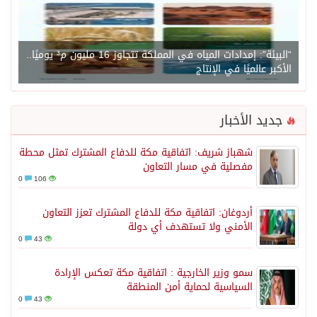
“البيئة”: إمدادات المياه في المملكة تتجاوز 16 مليون م³ يوميًا..
الأكبر عالميًا في الإنتاج
جديد الأخبار
شهباز شريف: اتفاقية مكة للدفاع المشترك تمثل محطة
مفصلية في مسار التعاون
0
106
أردوغان: اتفاقية مكة للدفاع المشترك تعزز التعاون
الأمني ولا تستهدف أي دولة
0
43
سمو وزير الخارجية : اتفاقية مكة تعكس الإرادة
السياسية لحماية أمن المنطقة
0
43