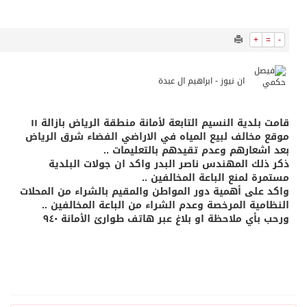
7282
0