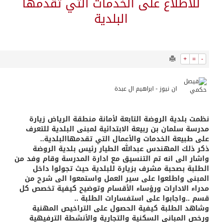
6904
0