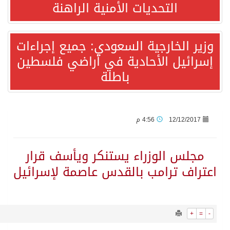
8132
0