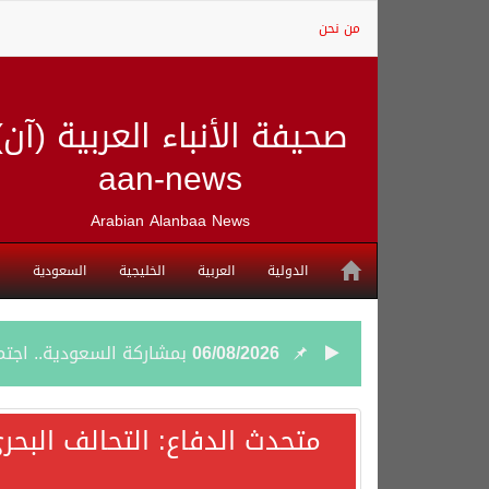
من نحن
صحيفة الأنباء العربية (آن)
aan-news
Arabian Alanbaa News
الدولية
العربية
الخليجية
السعودية
06/08/2026
بمشاركة السعودية.. اجتما
05/08/2026
وزير الخارجية السعودي: 
متحدث الدفاع: التحالف البحر
05/08/2026
جمعية طويق تحقق 97.35% في الحوكمة وتُصنف ضمن الكيانات متناهية الكبر وتحصد شهادة الآيزو للعام الثالث على التوالي