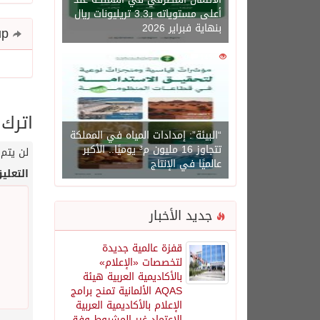
أعلى مستوياته بـ3.3 تريليونات ريال
بنهاية فبراير 2026
Share and follow up
0
1450
اترك 
“البيئة”: إمدادات المياه في المملكة
تتجاوز 16 مليون م³ يوميًا.. الأكبر
لن يتم 
عالميًا في الإنتاج
التعلي
جديد الأخبار
قفزة عالمية جديدة
لتخصصات «الإعلام»
بالأكاديمية العربية هيئة
AQAS الألمانية تمنح برامج
الإعلام بالأكاديمية العربية
الاعتماد غير المشروط وفق