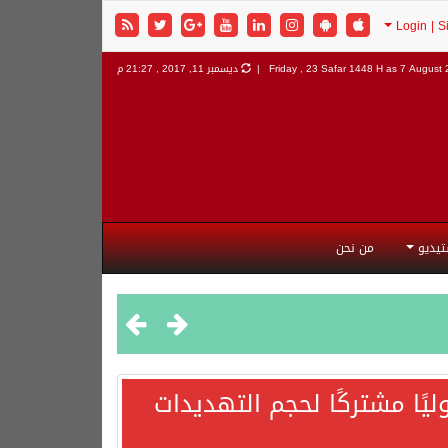
7 August 2
Friday , 23 Safar 1448 H as
ديسمبر 11, 2017 , 21:27 م
تيديو
من نحن
يًا مشتركًا لحجم التهديدات