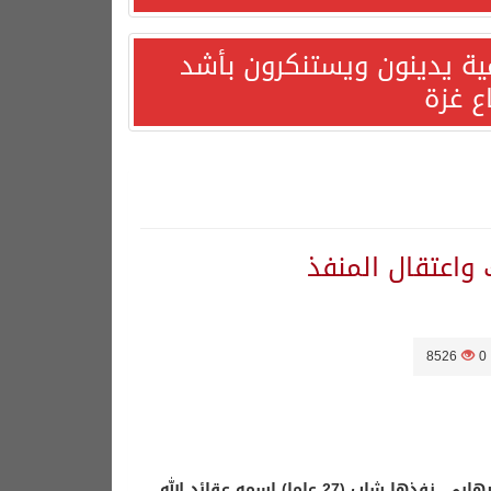
مية يدينون ويستنكرون بأشد
ع غزة
واعتقال المنفذ
8526
0
وذكر عمدة نيويورك بيل دي بلاسيو أن التفجير كان محاولة للقيام بعمل إرهابي، نفذها شاب (27 عاما) اسمه عقائد الله