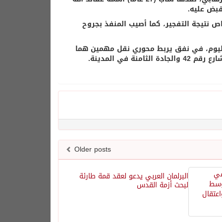
سيو أن التفجير ناجم عن قنبلة بدائية الصنع، وأصيب 3 أشخاص نتيجة التفجير، كما أصيب المنفذ بجروح
اليوم، في نفق يربط محوري نقل مهمين هما
 في المدينة.
Older posts
البرلمان العربي يدعو لعقد قمة طارئة
لبحث أزمة القدس