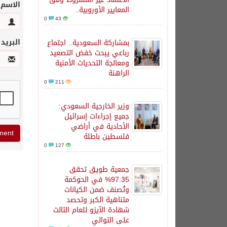
الاسم
المعايير الأوروبية..
0
43
البريد
بمشاركة السعودية.. اجتماع
رباعي يبحث خفض التصعيد
ومعالجة التحديات الأمنية
الراهنة
0
211
وزير الخارجية السعودي:
جميع إجراءات إسرائيل
الأحادية في أراضي
فلسطين باطلة
0
127
جمعية طويق تحقق
97.35% في الحوكمة
وتُصنف ضمن الكيانات
متناهية الكبر وتحصد
شهادة الآيزو للعام الثالث
على التوالي