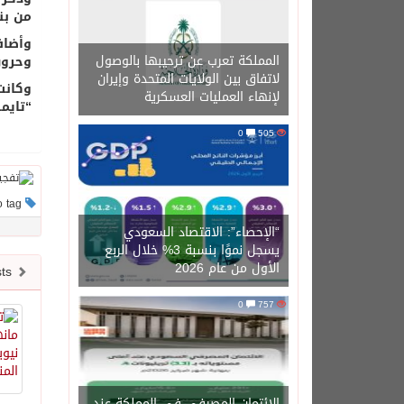
من بنغلاد
المملكة تعرب عن ترحيبها بالوصول
وحروق
لاتفاق بين الولايات المتحدة وإيران
وكانت
لإنهاء العمليات العسكرية
“تايمز 
0
505
This post has no tag
“الإحصاء”: الاقتصاد السعودي
يسجل نموًا بنسبة 3% خلال الربع
الأول من عام 2026
Newer posts
0
757
الائتمان المصرفي في المملكة عند