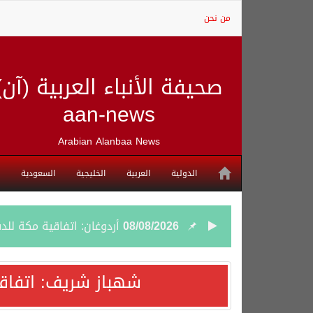
من نحن
صحيفة الأنباء العربية (آن)
aan-news
Arabian Alanbaa News
الدولية
العربية
الخليجية
السعودية
08/08/2026
أردوغان: اتفاقية مكة للد
08/08/2026
سمو وزير الخارجية : اتف
شهباز شريف: اتفاق
07/08/2026
صدور بيان مشترك لقمة مك