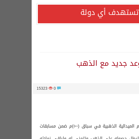
ا تستهدف أي دولة
عد جديد مع الذهب
15323
0
حصد اللاعب أسامه خالدالمسرحي لاعب المنختب البارالمبي السعودي للجري اليوم الميدالية الذهبية في سباق (١٠٠)م ضمن مسابقات
 للبطل حصوله على الذهب وتتمنى له ولباقي زملائه