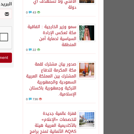
الأمني ولا تستهدف أي
البريد
دولة
0
43
سمو وزير الخارجية : اتفاقية
مكة تعكس الإرادة
السياسية لحماية أمن
المنطقة
0
22
صدور بيان مشترك لقمة
مكة المكرمة للدفاع
المشترك بين المملكة العربية
السعودية والجمهورية
التركية وجمهورية باكستان
الإسلامية.
0
736
قفزة عالمية جديدة
لتخصصات «الإعلام»
بالأكاديمية العربية هيئة
AQAS الألمانية تمنح برامج