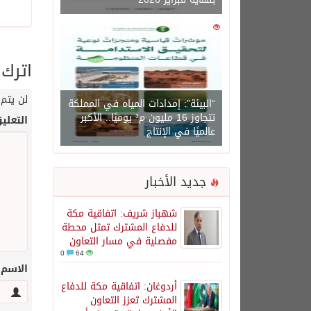
0
1450
اترك 
لن يتم 
“البيئة”: إمدادات المياه في المملكة
تتجاوز 16 مليون م³ يوميًا.. الأكبر
التعلي
عالميًا في الإنتاج
جديد الأخبار
شهباز شريف: اتفاقية مكة
للدفاع المشترك تمثل محطة
مفصلية في مسار التعاون
0
64
الاسم
أردوغان: اتفاقية مكة للدفاع
المشترك تعزز التعاون