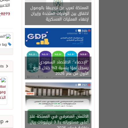
اللاعب
المملكة تعرب عن ترحيبها بالوصول
لاتفاق بين الولايات المتحدة وإيران
_8273
لإنهاء العمليات العسكرية
0
505
This post has no tag
“الإحصاء”: الاقتصاد السعودي
Newer posts
يسجل نموًا بنسبة 3% خلال الربع
الأول من عام 2026
0
757
الائتمان المصرفي في المملكة عند
Share and follow up
أعلى مستوياته بـ3.3 تريليونات ريال
بنهاية فبراير 2026