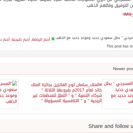
ين التوفيق وفالهم الذهب.
IMG
أخبار الرياضة
,
أخبار خليجية
,
أخبار د
#الملك_سلمان توج الفائزين بجائزة الملك
خالد لعام 2017م بفروعها الثلاثة "
شركاء التنمية " و " التميّز للمنظمات غير
الربحية " و " التنافسية المسؤولة "