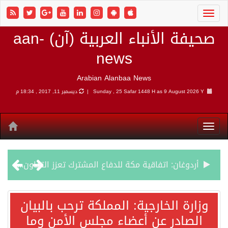
صحيفة الأنباء العربية (آن) aan-
news
Arabian Alanbaa News
9 August 2026 Y |
Sunday , 25 Safar 1448 H as
ديسمبر 11, 2017 , 18:34 م
أردوغان: اتفاقية مكة للدفاع المشترك تعزز التعاون الأمني ولا تستهدف أي دولة
سمو وزير الخارجية : اتفاقية مكة تعكس الإرادة السياسية لحماية أمن المنطقة
وزارة الخارجية: المملكة ترحب بالبيان
الصادر عن أعضاء مجلس الأمن وما
صدور بيان مشترك لقمة مكة المكرمة للدفاع المشترك بين المملكة العربية السعودية والجمهورية التركية وجمهورية باكستان الإسلامية.