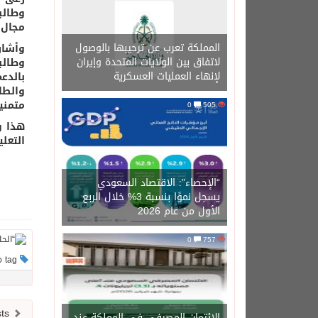
وطالب
مجال النقل الت
المملكة تعرب عن ترحيبها بالوصول
لاتفاق بين الولايات المتحدة وإيران
وطالب
لإنهاء العمليات العسكرية
بالدع
والطا
متمني
0
505
هذا و
التعل
“الإحصاء”: الاقتصاد السعودي
يسجل نموًا بنسبة 3% خلال الربع
الأول من عام 2026
0
757
This post has no tag
Newer posts
الائتمان المصرفي في المملكة عند