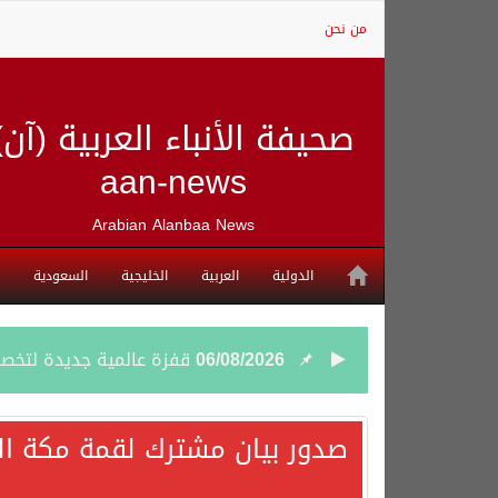
من نحن
صحيفة الأنباء العربية (آن)
aan-news
Arabian Alanbaa News
الدولية
العربية
الخليجية
السعودية
06/08/2026
قفزة عالمية جديدة لتخصصات «الإعلام» بالأكاديمية العربية هيئة S
06/08/2026
بمشاركة السعودية.. اجتما
صدور بيان مشترك لقمة مكة الم
05/08/2026
وزير الخارجية السعودي: 