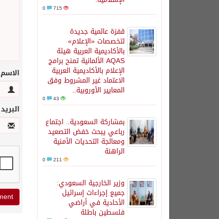
0
715
قفزة عالمية جديدة
لتخصصات «الإعلام»
بالأكاديمية العربية هيئة
AQAS الألمانية تمنح برامج
الإعلام بالأكاديمية العربية
الاسم
الاعتماد غير المشروط وفق
المعايير الأوروبية..
0
43
البريد
بمشاركة السعودية.. اجتماع
رباعي يبحث خفض التصعيد
ومعالجة التحديات الأمنية
الراهنة
0
211
وزير الخارجية السعودي:
جميع إجراءات إسرائيل
الأحادية في أراضي
فلسطين باطلة