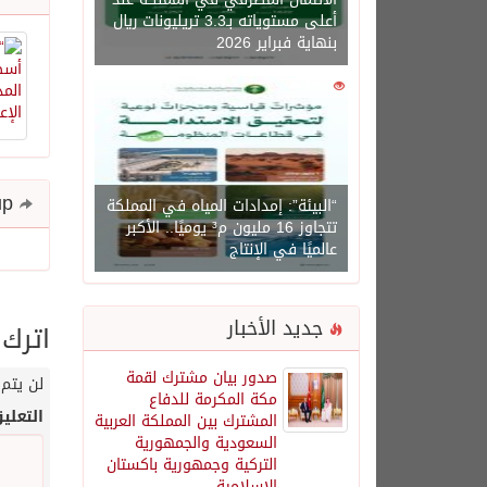
أعلى مستوياته بـ3.3 تريليونات ريال
بنهاية فبراير 2026
0
1450
Share and follow up
“البيئة”: إمدادات المياه في المملكة
تتجاوز 16 مليون م³ يوميًا.. الأكبر
عالميًا في الإنتاج
جديد الأخبار
اترك 
صدور بيان مشترك لقمة
لن يتم 
مكة المكرمة للدفاع
التعلي
المشترك بين المملكة العربية
السعودية والجمهورية
التركية وجمهورية باكستان
الإسلامية.