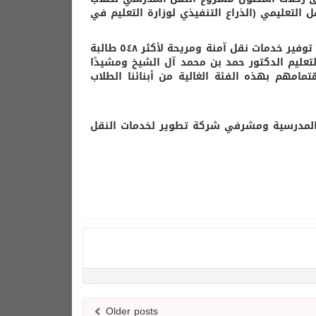
لتعليمي (الذراع التنفيذي لوزارة التعليم في
وأشار مدير تعليم صبيا ضيف الله بن علي الحازمي أن المشروع يستهدف توفير خدمات نقل آمنة ومريحة لأكثر ٥٤٨ طالبة
لتعليم الدكتور حمد بن محمد آل الشيخ ومشيدًا
مامهم بهذه الفئة الغالية من أبنائنا الطلاب
والمدرسية ومشرفي شركة تطوير لخدمات النقل
Older posts