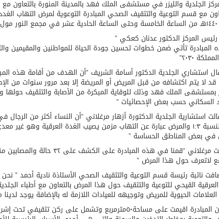
كز الجلدية والليزر في مستشفى الملك فهد بالمدينة المنورة بالتعاون مع ا
اون مع قسم التوعية والتثقيف الصحي المبادرة التوعوية لمرض التهاب الغدد 
ئيس المركز الدكتور عدنان كعكي ”
 المبادرة تأتي ضمن خطوات تحسين جودة الحياة للمواطنين والمقيمين وا
مملكة ٢٠٣٠”
ال استشاري الجلدية الدكتور أسامة الشريف “أن الهدف من أقامة هذه المبا
قد لا يتم اكتشافه من قبل المريض أو المريضة إلا بعد مرور سنوات من الإصا
د السكاني حسب بعض الإحصائيات ”
الت استشارية الجلدية الدكتورة أزهار مرغلاني “أن النساء أكثر من الرجال ف
تبلغ النسبة ١:٣ والمرض عبارة عن التهاب مزمن يصيب الغدة العرقية وهو غ
 في بعض المناطق الحساسة ”
ع لاتعرف حول هذا المرض ”
افت نائبة رئيسة قسم التوعية والتثقيف الصحي الأستاذة نادية أحمد ” نحن 
العرقية القيحي للتوعية والتثقيف حول هذا المرض بالتعاون مع أطباء الجل
لعلامات الحيوية للمريض وتوجيهه للعيادات اللازمة له بالإضافة يوجد لدينا 
يذكر أن المبادرة اقيمت على مساحة٥٠مترمربع وتشمل على ر