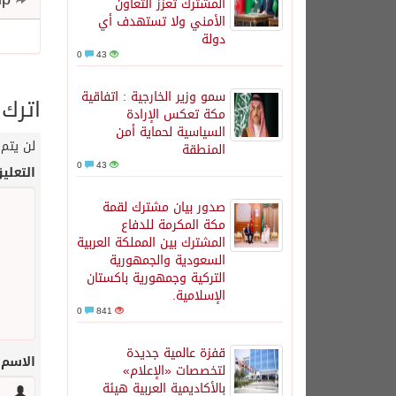
المشترك تعزز التعاون
الأمني ولا تستهدف أي
دولة
0
43
سمو وزير الخارجية : اتفاقية
اترك 
مكة تعكس الإرادة
السياسية لحماية أمن
لن يتم 
المنطقة
0
43
التعلي
صدور بيان مشترك لقمة
مكة المكرمة للدفاع
المشترك بين المملكة العربية
السعودية والجمهورية
التركية وجمهورية باكستان
الإسلامية.
0
841
قفزة عالمية جديدة
الاسم
لتخصصات «الإعلام»
بالأكاديمية العربية هيئة