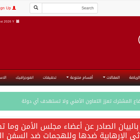
Login | Sign Up
t 2026 Y |
الرياضة
المقالات
أقسام متنوعة
تحقيقات
انفوجرافيك
الاس
فاع المشترك تعزز التعاون الأمني ولا تستهدف أي دولة
اقية مكة تعكس الإرادة السياسية لحماية أمن المنطقة
 بالبيان الصادر عن أعضاء مجلس الأمن وما 
 الإرهابية ضدها وللهجمات ضد السفن التجارية م
ة المكرمة للدفاع المشترك بين المملكة العربية السعودية والجم