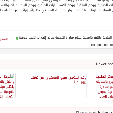
ف والتوعية بمخاطر التدخين والسمنة والتي هي أحدى الأسباب الرئيسية للأص
ات الحيوية وركن التغذية وركن الاستشارات الجلدية وركن البروشورات والهداي
 المثلوثة ليبلغ عدد زوار الفعالية التقريبي ٣٠٠ زائر وزائرة من مختلف الاعمار.
اخبار السعو
وفد اعلامي رفيع المستوى من تشاد
يزور اقرأ