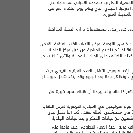
لجمعية التعاونية متعددة الأغراض بمحافظة بدر
العرقية القيحي الذي يقام يوم الثلاثاء الموافق
لتي هي إحدى مستهدفات وزارة الصحة المواكبة
درة هي التوعية بمرض التهاب الغدد العرقية القيحي
بة لذا تم تنظيم المبادرة من قبل مركز الجلدية
والليزر بمستشفى الملك فهد وذلك للوقاية المبكرة من الأصابة والتثقيف حولها وكذلك الكشف على الحالات المصابة والتي تبلغ ١٪؜ من
ي الإصابة بمرض التهاب الغدد العرقية القيحي حيث
ير معدي ، وتظهر عادة بعد البلوغ وقد يتخذ شكل حبوب أو
وأضافت مرغلاني “قمنا في هذه المبادرة على الكشف على ٣٢ حالة والمصابين منهم ١٩ حالة وقد وجدنا أن هناك نسبة كبيرة من
اليوم متواجدين في المبادرة التوعوية لمرض التهاب
دية في مستشفى الملك فهد ، كما أننا نعمل على
مثقفين من عيادات السكر وأيضا عيادات الجلدية ”
كن تثقيفي تحت إشراف فريق نخبة العمل التطوعي حيث قاموا على