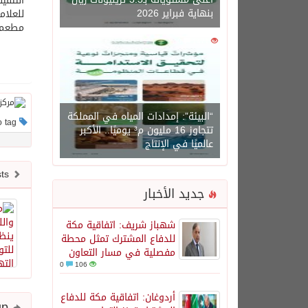
التثقي
بنهاية فبراير 2026
للعلام
مطعم القمة
0
1471
“البيئة”: إمدادات المياه في المملكة
This post has no tag
تتجاوز 16 مليون م³ يوميًا.. الأكبر
عالميًا في الإنتاج
Newer posts
جديد الأخبار
شهباز شريف: اتفاقية مكة
للدفاع المشترك تمثل محطة
مفصلية في مسار التعاون
0
106
أردوغان: اتفاقية مكة للدفاع
Share and follow up