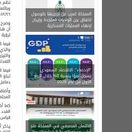
نظم مر
وبالتع
المملكة تعرب عن ترحيبها بالوصول
١٢/٢٦/ ١٤٤٠هـ من الساعة الخامسة وحتى الساعة الحادية عشر في مجمع النور مول بالمدينة المنورة.
لاتفاق بين الولايات المتحدة وإيران
وصرح ر
لإنهاء العمليات العسكرية
أن هذه
لرؤية ال
0
505
فيما ق
والذي 
التعدا
“الإحصاء”: الاقتصاد السعودي
فيما ق
يسجل نموًا بنسبة 3% خلال الربع
الأول من عام 2026
دمامل
0
757
المجتم
كما أض
الغدد 
قياس ا
الائتمان المصرفي في المملكة عند
أعلى مستوياته بـ3.3 تريليونات ريال