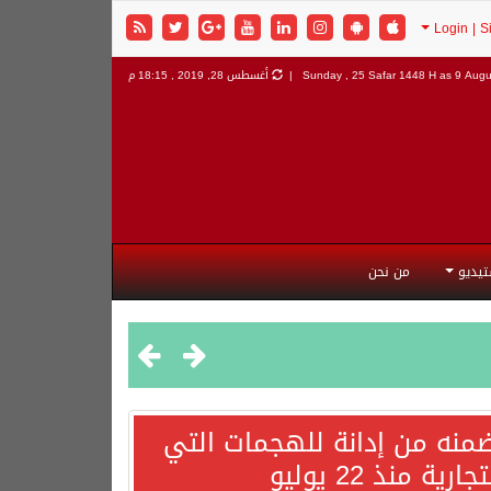
9 Augus
Sunday , 25 Safar 1448 H as
أغسطس 28, 2019 , 18:15 م
تيديو
من نحن
تضمنه من إدانة للهجمات التي
نذ 22 يوليو
هورية التركية وجمهورية باكستان الإسلامية.