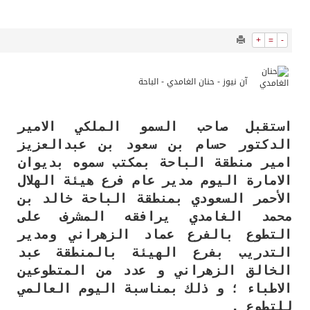
11740
0