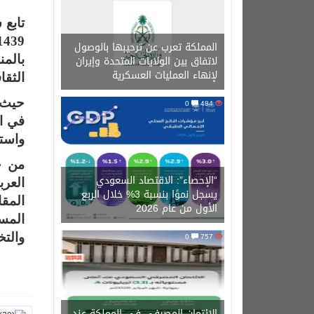
المملكة تعرب عن ترحيبها بالوصول
لاتفاق بين الولايات المتحدة وإيران
بالم
لإنهاء العمليات العسكرية
الثقا
حيث ا
0
484
في ال
واستث
من ج
“الإحصاء”: الاقتصاد السعودي
العرب
يسجل نموًا بنسبة 3% خلال الربع
المق
الأول من عام 2026
المسابقة ق
757
0
والت
الائتمان المصرفي في المملكة عند