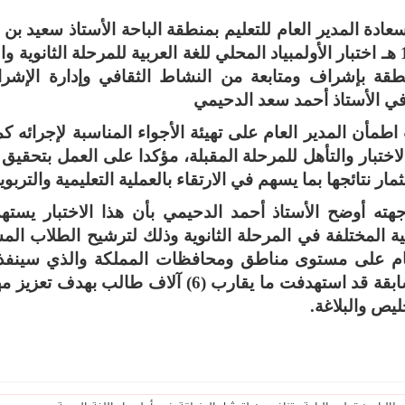
1439 هـ اختبار الأولمبياد المحلي للغة العربية للمرحلة الثانو
نطقة بإشراف ومتابعة من النشاط الثقافي وإدارة الإ
في الأستاذ أحمد سعد الدحيمي
طمأن المدير العام على تهيئة الأجواء المناسبة لإجرائه 
اختبار والتأهل للمرحلة المقبلة، مؤكدا على العمل بتحقيق 
مار نتائجها بما يسهم في الارتقاء بالعملية التعليمية والتربوي
هته أوضح الأستاذ أحمد الدحيمي بأن هذا الاختبار يسته
ية المختلفة في المرحلة الثانوية وذلك لترشيح الطلاب المش
ام على مستوى مناطق ومحافظات المملكة والذي سينفذ م
د استهدفت ما يقارب (6) آلاف طالب بهدف تعزيز مهاراتهم اللغوية في
خليص
والبلاغة.