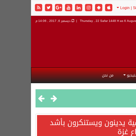
6 August
Thursday , 22 Safar 1448 H as
ديسمبر 6, 2017 , 14:06 م
تيديو
من نحن
مية يدينون ويستنكرون بأشد
ع غزة