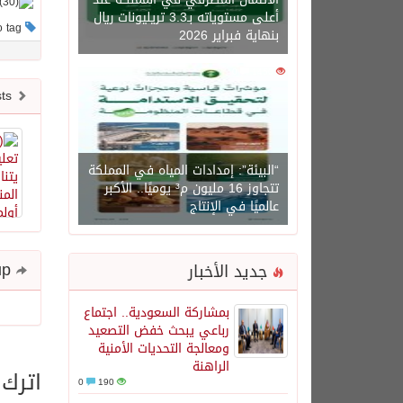
أعلى مستوياته بـ3.3 تريليونات ريال
This post has no tag
بنهاية فبراير 2026
0
1450
Newer posts
“البيئة”: إمدادات المياه في المملكة
تتجاوز 16 مليون م³ يوميًا.. الأكبر
عالميًا في الإنتاج
Share and follow up
جديد الأخبار
بمشاركة السعودية.. اجتماع
رباعي يبحث خفض التصعيد
ومعالجة التحديات الأمنية
الراهنة
اترك 
0
190