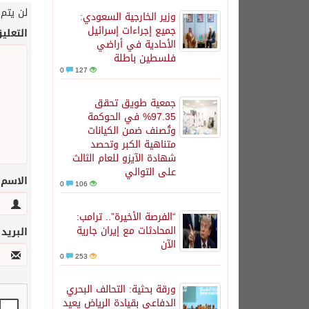
لن يتم 
وزير الخارجية السعودي:
جميع إجراءات إسرائيل
التعلي
الأحادية في أراضي
فلسطين باطلة
0
127
جمعية طويق تحقق
97.35% في الحوكمة
وتُصنف ضمن الكيانات
متناهية الكبر وتحصد
شهادة الآيزو للعام الثالث
على التوالي
الاسم
0
106
“الفرصة الأخيرة”.. ترامب:
المحادثات مع إيران جارية
البريد
الآن
0
253
ورقة بحثية: التحالف البحري
الدفاعي بقيادة الرياض يعيد