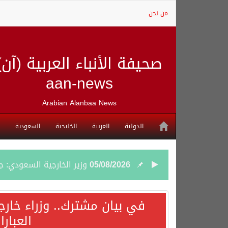
من نحن
صحيفة الأنباء العربية (آن)
aan-news
Arabian Alanbaa News
الدولية
العربية
الخليجية
السعودية
05/08/2026
وزير الخارجية السعودي: 
05/08/2026
جمعية طويق تحقق 97.35% في الحوكمة وتُصنف ضمن الكيانات متناهية الكبر وتحصد شهادة الآيزو للعام الثالث على التوالي
في بيان مشترك.. وزراء خارج
العبار
04/08/2026
“الفرصة الأخيرة”.. ترامب: 