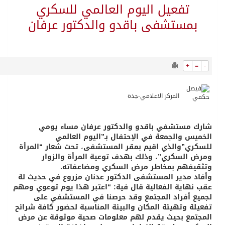
9059
0