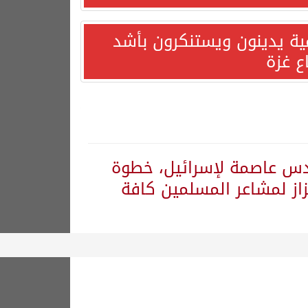
مية يدينون ويستنكرون بأشد
ع غزة
القدس عاصمة لإسرائيل، خطوة
از لمشاعر المسلمين كافة