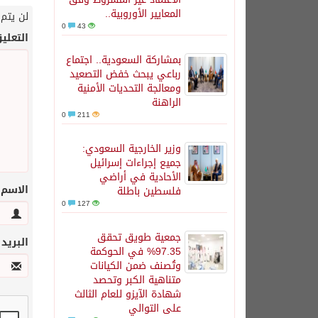
المعايير الأوروبية..
لن يتم 
0
43
التعلي
بمشاركة السعودية.. اجتماع
رباعي يبحث خفض التصعيد
ومعالجة التحديات الأمنية
الراهنة
0
211
وزير الخارجية السعودي:
جميع إجراءات إسرائيل
الأحادية في أراضي
الاسم
فلسطين باطلة
0
127
جمعية طويق تحقق
البريد
97.35% في الحوكمة
وتُصنف ضمن الكيانات
متناهية الكبر وتحصد
شهادة الآيزو للعام الثالث
على التوالي