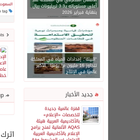
السعودي
أعلى مستوياته بـ3.3 تريليونات ريال
This post has no tag
بنهاية فبراير 2026
0
1450
Newer posts
“البيئة”: إمدادات المياه في المملكة
تتجاوز 16 مليون م³ يوميًا.. الأكبر
عالميًا في الإنتاج
جديد الأخبار
Share and follow up
قفزة عالمية جديدة
لتخصصات «الإعلام»
بالأكاديمية العربية هيئة
AQAS الألمانية تمنح برامج
اترك 
الإعلام بالأكاديمية العربية
الاعتماد غير المشروط وفق