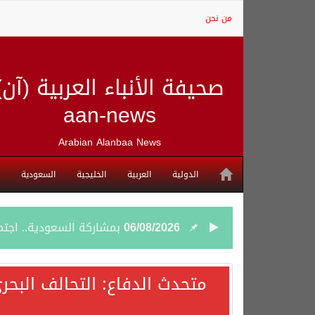
من نحن
صحيفة الأنباء العربية (آن)
aan-news
Arabian Alanbaa News
الدولية
العربية
الخليجية
السعودية
06/08/2026
بمشاركة السعودية.. اجتما
05/08/2026
وزير الخارجية السعودي: 
متحدث الدفاع: التحالف البحر
05/08/2026
جمعية طويق تحقق 97.35% في الحوكمة وتُصنف ضمن الكيانات متناهية الكبر وتحصد شهادة الآيزو للعام الثالث على التوالي