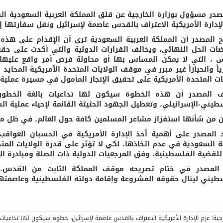
صدر مسؤول بوزارة الخارجية عن قلق المملكة العربية السعودية الب
لإدارة الأمريكية الاعتراف بالقدس عاصمة لإسرائيل ونقل سفارتها إل
 المصدر أن المملكة العربية السعودية ترى أن الإقدام على هذه الخ
ات الحل النهائي، ويخالف القرارات الدولية والتي أكدت على ح
 ، التي لا يمكن المساس بها أو محاولة فرض أمر واقع عليها. 
اً وانحيازاً غير مبرر في موقف الولايات المتحدة الأمريكية المحاي
يات المتحدة الأمريكية على تحقيق الإنجاز المأمول في مسيرة عملية 
 المصدر أن هذه الخطوة سيكون لها تداعيات بالغة الخطورة،
طيني-الإسرائيلي، وتعطيل الجهود الحثيثة القائمة لإحياء عملية الس
ن من شأنها استفزاز مشاعر المسلمين كافة حول العالم، في ظل 
المصدر على أهمية أخذ الإدارة الأمريكية في الحسبان العواقب 
ية السعودية في عدم اتخاذها، لكي لا تؤثر على قدرة الولايات ا
للقضية الفلسطينية، وفق المرجعيات الدولية ذات الصلة ومبادرة الس
المصدر في ختام تصريحه موقف المملكة الثابت من القدس، 
طيني لينال حقوقه المشروعة وإقامة دولته الفلسطينية وعاصمته