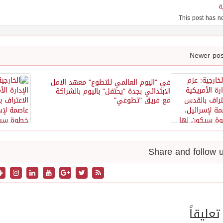
ة
في "اليوم العالمي للتطوع" معهد الامل
الابتدائي بجدة "يحتفل" باليوم بالشراكة
مع فريق "تطوعي"
تعليقاً