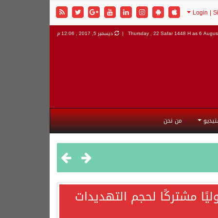
6 August
Thursday , 22 Safar 1448 H as
ديسمبر 5, 2017 , 12:06 م
تيديو
من نحن
يًا مشتركًا لحجم التهديدات