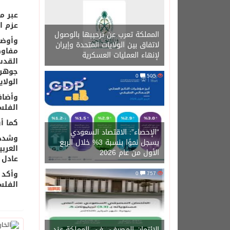
عبر م
عزم ا
المملكة تعرب عن ترحيبها بالوصول
وأوضح
لاتفاق بين الولايات المتحدة وإيران
مفاوض
لإنهاء العمليات العسكرية
القدس
جوهري
0
505
الولا
وأضاف
الفلس
كما أ
“الإحصاء”: الاقتصاد السعودي
وشدد 
يسجل نموًا بنسبة 3% خلال الربع
العرب
الأول من عام 2026
عادل 
وأكد 
0
757
الفلس
الائتمان المصرفي في المملكة عند