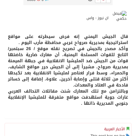
ان نيوز - واس
قال الجيش اليمني إنه فرض سيطرته على مواقع
استراتيجية بمديرية صرواح غربي محافظة مأرب اليوم .
وأكد مصدر بالجيش في تصريح نقله موقع / 26 سبتمبر/
التابع للقوات المسلحة اليمنية، أن معارك ضارية خاضتها
قوات من الجيش ضد المليشيا الانقلابية في جبهة الميمنة
بمديرية صرواح، مشيراً إلى أن الجيش حرر مواقع الشايف،
والحمراء، وسط فرار لعناصر لمليشيا الانقلابية بعد تكبدها
أكثر من ثلاثة قتلى وإصابة آخرين، علاوة، إضافة إلى خسائر
فادحة في العتاد والمعدات.
وبالتزامن مع تلك المعارك شنت مقاتلات التحالف العربي
غارات جوية استهدفت مواقع متفرقة للمليشيا الإنقلابية
جنوبي المديرية ذاتها .
الأخبار العربية