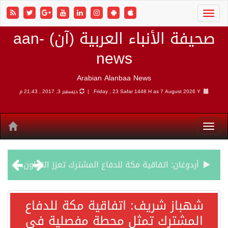
صحيفة الأنباء العربية (آن) aan-
news
Arabian Alanbaa News
7 August 2026 Y |
Friday , 23 Safar 1448 H as
ديسمبر 3, 2017 , 21:43 م
أردوغان: اتفاقية مكة للدفاع المشترك تعزز التعاون الأمني ولا تستهدف أي دولة
سمو وزير الخارجية : اتفاقية مكة تعكس الإرادة السياسية لحماية أمن المنطقة
شهباز شريف: اتفاقية مكة للدفاع
المشترك تمثل محطة مفصلية في
صدور بيان مشترك لقمة مكة المكرمة للدفاع المشترك بين المملكة العربية السعودية والجمهورية التركية وجمهورية باكستان الإسلامية.