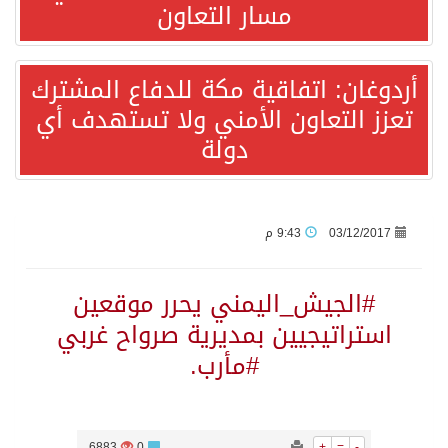
مسار التعاون
قفزة عالمية جديدة لتخصصات «الإعلام» بالأكاديمية العربية هيئة AQAS الألمانية تمنح برامج الإعلام بالأكاديمية العربية الاعتماد غير المشروط وفق المعايير الأوروبية..
أردوغان: اتفاقية مكة للدفاع المشترك
تعزز التعاون الأمني ولا تستهدف أي
بمشاركة السعودية.. اجتماع رباعي يبحث خفض التصعيد ومعالجة التحديات الأمنية الراهنة
دولة
وزير الخارجية السعودي: جميع إجراءات إسرائيل الأحادية في أراضي فلسطين باطلة
جمعية طويق تحقق 97.35% في الحوكمة وتُصنف ضمن الكيانات متناهية الكبر وتحصد شهادة الآيزو للعام الثالث على التوالي
03/12/2017
9:43 م
“الفرصة الأخيرة”.. ترامب: المحادثات مع إيران جارية الآن
#الجيش_اليمني يحرر موقعين
استراتيجيين بمديرية صرواح غربي
ورقة بحثية: التحالف البحري الدفاعي بقيادة الرياض يعيد صياغة مفهوم أمن البحار
#مأرب.
شهباز شريف: اتفاقية مكة للدفاع المشترك تمثل محطة مفصلية في مسار التعاون
6883
0
+
=
-