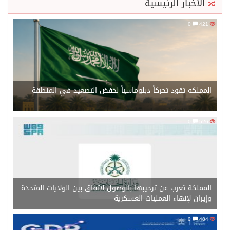
الأخبار الرئيسية
0
421
المملكه تقود تحركاً دبلوماسياً لخفض التصعيد في المنطقة
0
526
المملكة تعرب عن ترحيبها بالوصول لاتفاق بين الولايات المتحدة
وإيران لإنهاء العمليات العسكرية
0
484