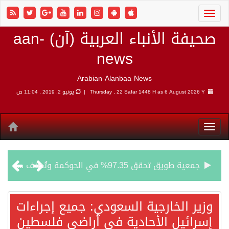
صحيفة الأنباء العربية (آن) aan-
news
Arabian Alanbaa News
6 August 2026 Y |
Thursday , 22 Safar 1448 H as
يونيو 2, 2019 , 11:04 ص
جمعية طويق تحقق 97.35% في الحوكمة وتُصنف ضمن الكيانات متناهية الكبر وتحصد شهادة الآيزو للعام الثالث على التوالي
“الفرصة الأخيرة”.. ترامب: المحادثات مع إيران جارية الآن
وزير الخارجية السعودي: جميع إجراءات
إسرائيل الأحادية في أراضي فلسطين
ورقة بحثية: التحالف البحري الدفاعي بقيادة الرياض يعيد صياغة مفهوم أمن البحار