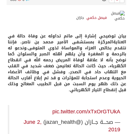
فيصل حكمي
جازان
بيان توضيحي إشارة إلى ماتم تداوله عن وفاة حالة في
العنايةالمركزة بمستشفى الأمير محمد بن ناصر، فإننا
نتقدم بخالص العزاء والمواساة لذوي المتوفى،وندعو له
بالرحمة و المغفرة وأن يلهم أهله
الصبر والسلوان كما
نوضح بأنه لا علاقة لوفاة المريض رحمه الله في انقطاع
الكهرباء، حيث كانت الحالة تعانيمن ضعف شديد في القلب
مع التهاب حاد في الصدر، وفشل في وظائف الأعضاء
الحيوية وعدم
استجابة للمؤثرات و قد تم إبلاغ أقارب الحالة
عن ذلك ظهر يوم السبت من قبل الطبيب المعالج
وذلك
قبل إنقطاع التيار الكهربائي.
pic.twitter.com/xTxOrGTUkA
— صحـــة جــازان (@jazan_health)
June 2,
2019