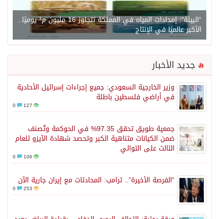
“البيئة”: إمدادات المياه في المملكة تتجاوز 16 مليون م³ يوميًا..
الأكبر عالميًا في الإنتاج
جديد الأخبار
وزير الخارجية السعودي: جميع إجراءات إسرائيل الأحادية
في أراضي فلسطين باطلة
0
127
جمعية طويق تحقق 97.35% في الحوكمة وتُصنف
ضمن الكيانات متناهية الكبر وتحصد شهادة الآيزو للعام
الثالث على التوالي
0
106
“الفرصة الأخيرة”.. ترامب: المحادثات مع إيران جارية الآن
0
253