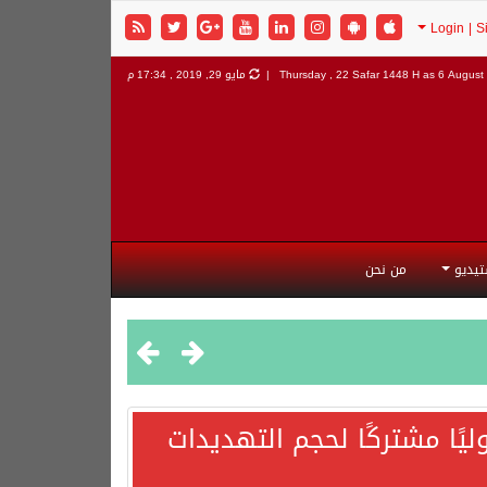
6 August 
Thursday , 22 Safar 1448 H as
مايو 29, 2019 , 17:34 م
تيديو
من نحن
يًا مشتركًا لحجم التهديدات