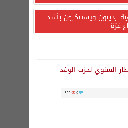
مية يدينون ويستنكرون بأشد
ع غزة
ر السنوي لحزب الوفد
592
0