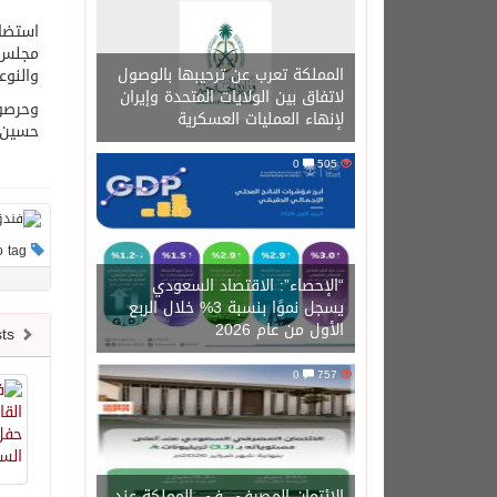
استضاف
مجلس ا
المملكة تعرب عن ترحيبها بالوصول
والنوع
لاتفاق بين الولايات المتحدة وإيران
وحرصوا
لإنهاء العمليات العسكرية
حسين ش
0
505
This post has no tag
“الإحصاء”: الاقتصاد السعودي
يسجل نموًا بنسبة 3% خلال الربع
الأول من عام 2026
Newer posts
0
757
الائتمان المصرفي في المملكة عند