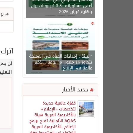
أعلى مستوياته بـ3.3 تريليونات ريال
بنهاية فبراير 2026
Share and follow up
0
1450
اترك 
“البيئة”: إمدادات المياه في المملكة
تتجاوز 16 مليون م³ يوميًا.. الأكبر
لن يتم 
عالميًا في الإنتاج
التعلي
جديد الأخبار
قفزة عالمية جديدة
لتخصصات «الإعلام»
بالأكاديمية العربية هيئة
AQAS الألمانية تمنح برامج
الإعلام بالأكاديمية العربية
الاعتماد غير المشروط وفق