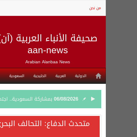
من نحن
صحيفة الأنباء العربية (آن)
aan-news
Arabian Alanbaa News
الدولية
العربية
الخليجية
السعودية
06/08/2026
بمشاركة السعودية.. اجتما
05/08/2026
وزير الخارجية السعودي: 
متحدث الدفاع: التحالف البحر
05/08/2026
جمعية طويق تحقق 97.35% في الحوكمة وتُصنف ضمن الكيانات متناهية الكبر وتحصد شهادة الآيزو للعام الثالث على التوالي