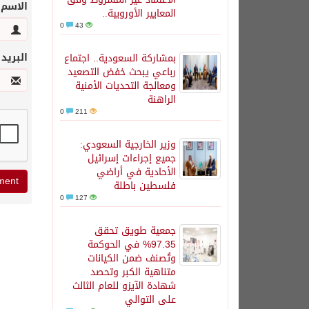
الاسم
المعايير الأوروبية..
0
43
البريد
بمشاركة السعودية.. اجتماع
رباعي يبحث خفض التصعيد
ومعالجة التحديات الأمنية
الراهنة
0
211
وزير الخارجية السعودي:
جميع إجراءات إسرائيل
الأحادية في أراضي
فلسطين باطلة
0
127
جمعية طويق تحقق
97.35% في الحوكمة
وتُصنف ضمن الكيانات
متناهية الكبر وتحصد
شهادة الآيزو للعام الثالث
على التوالي