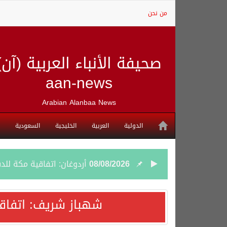
من نحن
صحيفة الأنباء العربية (آن)
aan-news
Arabian Alanbaa News
الدولية
العربية
الخليجية
السعودية
08/08/2026
أردوغان: اتفاقية مكة للد
08/08/2026
سمو وزير الخارجية : اتف
شهباز شريف: اتفاق
07/08/2026
صدور بيان مشترك لقمة مك