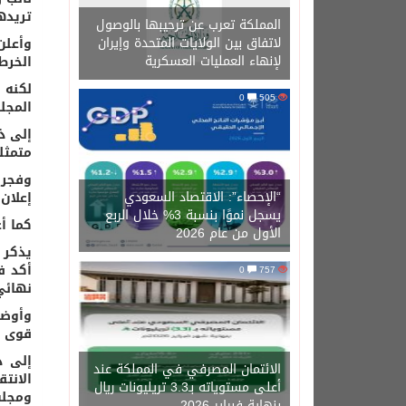
تريده
المملكة تعرب عن ترحيبها بالوصول
لاتفاق بين الولايات المتحدة وإيران
وأعلن
لإنهاء العمليات العسكرية
الخرط
لكنه 
0
505
المجل
إلى ذ
متمثل
وفجر 
“الإحصاء”: الاقتصاد السعودي
إعلان 
يسجل نموًا بنسبة 3% خلال الربع
كما أ
الأول من عام 2026
يذكر 
أكد ف
0
757
نهائي
وأوضح
قوى ا
إلى ذ
الائتمان المصرفي في المملكة عند
الانت
أعلى مستوياته بـ3.3 تريليونات ريال
ومجلس
بنهاية فبراير 2026