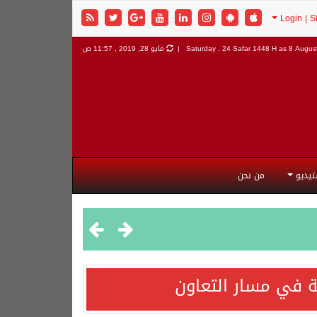
8 August
Saturday , 24 Safar 1448 H as
مايو 28, 2019 , 11:57 ص
تيديو
من نحن
 في مسار التعاون
هورية التركية وجمهورية باكستان الإسلامية.