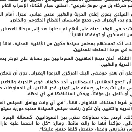
م شركاء بل في موقع شرفي”، انطلق صباح الثلاثاء الإضراب العام ال
 القيادي بقوى إعلان الحرية والتغيير مدني عباس، فجرا، أمام ا
وم بدء الإضراب في جميع مؤسسات القطاع الحكومي والخاص.
شدد في الوقت عينه على أنهم لم يصلوا بعد إلى مرحلة العصيان ا
س العسكري أو توقفها نهائياً”.
لك، أكد تمسكهم بمجلس سيادة مكون من الأغلبية المدنية، قائلاً إن
ة في عودة السلطة للمدنيين.
الثلاثاء، أعلن تجمع المهنيين السودانيين عبر حسابه على تويتر بد
الحرية والتغيير.
علن أن بعض موظفي البنك المركزي التزموا الإضراب، دون أن نتمكن 
أن تجمع المهنيين السودانيين، أحد مكونات قوى “الحرية والتغيي
ي بيان نشره على حسابه على تويتر، فجر الاثنين، أن المفاوضات 
 أو كامل، بل مؤقتاً، ويمكن استئنافها في أي لحظة.
 شرط استئناف التفاوض، قائلاً: “في أي وقت يوافق المجلس ال
لحرية والتغيير، بأن تكون رئاسة مجلس السيادة مدنية دورية سيتو
لك، أوضح عدة تساؤلات تطرح بين السودانيين، كمسألة البنود 
قالي، مؤكداً أنها ما زالت قائمة. وقال: “كل ما اتفقنا عليه ما
 تشريعي وقضاء منفصل كلها متفق عليها”.