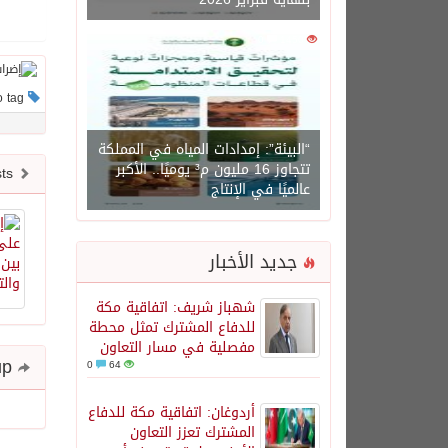
0
1450
This post has no tag
“البيئة”: إمدادات المياه في المملكة
تتجاوز 16 مليون م³ يوميًا.. الأكبر
Newer posts
عالميًا في الإنتاج
جديد الأخبار
شهباز شريف: اتفاقية مكة
للدفاع المشترك تمثل محطة
مفصلية في مسار التعاون
Share and follow up
0
64
أردوغان: اتفاقية مكة للدفاع
المشترك تعزز التعاون