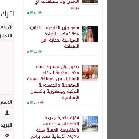
الأمني ولا تستهدف أي
دولة
اترك 
0
43
لن يتم 
سمو وزير الخارجية : اتفاقية
مكة تعكس الإرادة
التعلي
السياسية لحماية أمن
المنطقة
0
22
صدور بيان مشترك لقمة
مكة المكرمة للدفاع
المشترك بين المملكة العربية
السعودية والجمهورية
التركية وجمهورية باكستان
الإسلامية.
الاسم
0
736
قفزة عالمية جديدة
لتخصصات «الإعلام»
البريد
بالأكاديمية العربية هيئة
AQAS الألمانية تمنح برامج