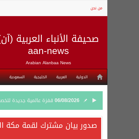
من نحن
صحيفة الأنباء العربية (آن)
aan-news
Arabian Alanbaa News
الدولية
العربية
الخليجية
السعودية
06/08/2026
قفزة عالمية جديدة لتخصصات «الإعلام» بالأكاديمية العربية هيئة S
06/08/2026
بمشاركة السعودية.. اجتما
صدور بيان مشترك لقمة مكة الم
05/08/2026
وزير الخارجية السعودي: 