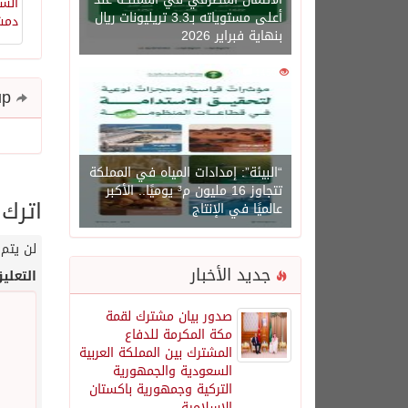
أعلى مستوياته بـ3.3 تريليونات ريال
بنهاية فبراير 2026
0
1450
Share and follow up
“البيئة”: إمدادات المياه في المملكة
تتجاوز 16 مليون م³ يوميًا.. الأكبر
اترك 
عالميًا في الإنتاج
لن يتم 
جديد الأخبار
التعلي
صدور بيان مشترك لقمة
مكة المكرمة للدفاع
المشترك بين المملكة العربية
السعودية والجمهورية
التركية وجمهورية باكستان
الإسلامية.