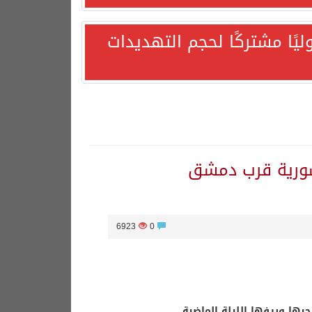
يًا مشتركًا لحجم التهديدات
سورية قرب دمشق
6923
0
هورية التركية وجمهورية باكستان الإسلامية.
ها وريفها الليلة الماضية.