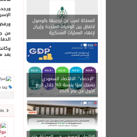
ورجحت
الإسر
المملكة تعرب عن ترحيبها بالوصول
ورفض 
لاتفاق بين الولايات المتحدة وإيران
لإنهاء العمليات العسكرية
من جه
الدفا
0
505
وكانت
بعد م
“الإحصاء”: الاقتصاد السعودي
يسجل نموًا بنسبة 3% خلال الربع
This post has no tag
الأول من عام 2026
0
757
Newer posts
الائتمان المصرفي في المملكة عند