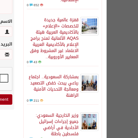
0
652
قفزة عالمية جديدة
الاسم
لتخصصات «الإعلام»
بالأكاديمية العربية هيئة
AQAS الألمانية تمنح برامج
البريد
الإعلام بالأكاديمية العربية
الاعتماد غير المشروط وفق
المعايير الأوروبية..
0
43
بمشاركة السعودية.. اجتماع
رباعي يبحث خفض التصعيد
ومعالجة التحديات الأمنية
الراهنة
0
211
وزير الخارجية السعودي:
جميع إجراءات إسرائيل
الأحادية في أراضي
فلسطين باطلة