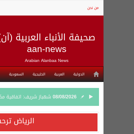
من نحن
صحيفة الأنباء العربية (آن)
aan-news
Arabian Alanbaa News
الدولية
العربية
الخليجية
السعودية
08/08/2026
شهباز شريف: اتفاقية مك
08/08/2026
أردوغان: اتفاقية مكة للد
الرياض ترحب
08/08/2026
سمو وزير الخارجية : اتف