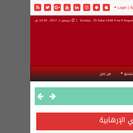
9 August
Sunday , 25 Safar 1448 H as
ديسمبر 1, 2017 , 10:40 ص
تيديو
من نحن
 الإرهابية