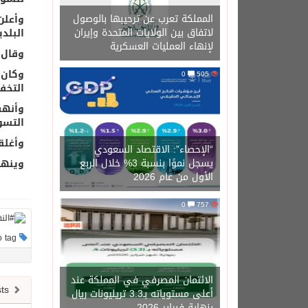
المملكة تعرب عن ترحيبها بالوصول
وأعلن
لاتفاق بين الولايات المتحدة وإيران
البلدي
لإنهاء العمليات العسكرية
وقال وز
وكان 
0
505
التخف
التسوية 63.57 دول
وأغلقت ع
“الإحصاء”: الاقتصاد السعودي
يسجل نموًا بنسبة 3% خلال الربع
وينهي برن
الأول من عام 2026
0
757
This post has no tag
الائتمان المصرفي في المملكة عند
Newer posts
أعلى مستوياته بـ3.3 تريليونات ريال
بنهاية فبراير 2026