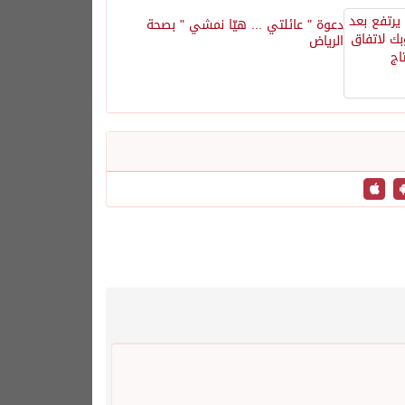
دعوة " عائلتي ... هيّا نمشي " بصحة
الرياض