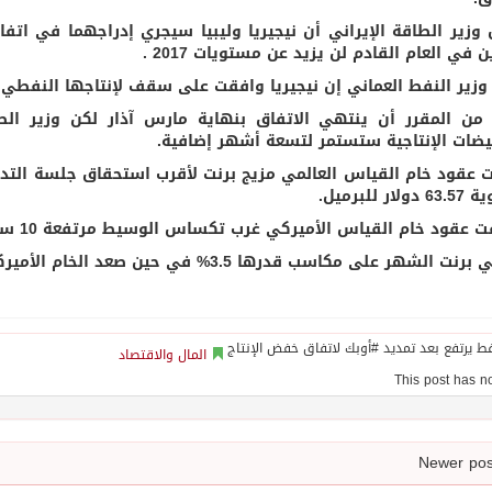
 وزير الطاقة الإيراني أن نيجيريا وليبيا سيجري إدراجهما في اتفا
ن في العام القادم لن يزيد عن مستويات 2017 .
ير النفط العماني إن نيجيريا وافقت على سقف لإنتاجها النفطي عند 1.8 مليون برميل ي
من المقرر أن ينتهي الاتفاق بنهاية مارس آذار لكن وزير الطا
يضات الإنتاجية ستستمر لتسعة أشهر إضافية.
ار للبرميل.
قود خام القياس الأميركي غرب تكساس الوسيط مرتفعة 10 سنتات أو 0.2% إلى 57.40 دولار للبرميل.
ت الشهر على مكاسب قدرها 3.5% في حين صعد الخام الأميركي 5.5%.
المال والاقتصاد