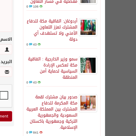
مفصلية في مسار التعاون
0
106
أردوغان: اتفاقية مكة للدفاع
المشترك تعزز التعاون
الأمني ولا تستهدف أي
دولة
الاسم
0
43
سمو وزير الخارجية : اتفاقية
البريد
مكة تعكس الإرادة
السياسية لحماية أمن
المنطقة
0
43
صدور بيان مشترك لقمة
مكة المكرمة للدفاع
المشترك بين المملكة العربية
السعودية والجمهورية
التركية وجمهورية باكستان
الإسلامية.
0
841