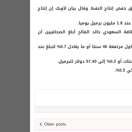
ق خفض إنتاج النفط. وقال بيان لأوبك إن إنتاج
وميا.
قة السعودي خالد الفالح أبلغ الصحافيين أن
وأنهت عقود خام القياس العالمي مزيج برنت لأقرب استحقاق جلسة التداول مرتفعة 46 سنتا أو ما يعادل 0.7% لتبلغ عند
Older posts