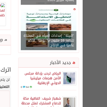
0
1471
“البيئة”: إمدادات المياه في المملكة
Share and follow up
تتجاوز 16 مليون م³ يوميًا.. الأكبر
عالميًا في الإنتاج
جديد الأخبار
اترك 
الرياض ترحب بإدانة مجلس
الأمن هجمات ميليشيا
لن يتم 
الحوثي الإرهابية
التعلي
0
64
شهباز شريف: اتفاقية مكة
للدفاع المشترك تمثل محطة