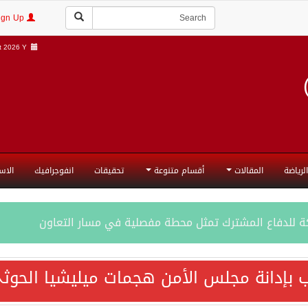
Login | Sign Up
 2026 Y |
الرياضة
المقالات
أقسام متنوعة
تحقيقات
انفوجرافيك
الاس
ة للدفاع المشترك تمثل محطة مفصلية في مسار التعاون
فاع المشترك تعزز التعاون الأمني ولا تستهدف أي دولة
 بإدانة مجلس الأمن هجمات ميليشيا الحوثي
اقية مكة تعكس الإرادة السياسية لحماية أمن المنطقة