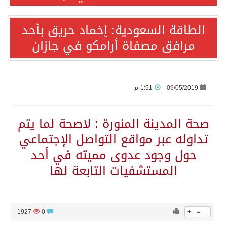
الطاقة السعودية: إخماد حريق بأحد
أردوغان: اتفاقية مكة للدفاع المشترك تعزز التعاون الأمني ولا تستهدف أي دولة
مرافق مصفاة أرامكو في جازان
سمو وزير الخارجية : اتفاقية مكة تعكس الإرادة السياسية لحماية أمن المنطقة
صدور بيان مشترك لقمة مكة المكرمة للدفاع المشترك بين المملكة العربية السعودية والجمهورية التركية وجمهورية باكستان الإسلامية.
09/05/2019
1:51 م
قفزة عالمية جديدة لتخصصات «الإعلام» بالأكاديمية العربية هيئة AQAS الألمانية تمنح برامج الإعلام بالأكاديمية العربية الاعتماد غير المشروط وفق المعايير الأوروبية..
صحة المدينة المنورة : لاصحة لما يتم
تداوله عبر مواقع التواصل الإجتماعي
بمشاركة السعودية.. اجتماع رباعي يبحث خفض التصعيد ومعالجة التحديات الأمنية الراهنة
حول وجود عدوى مميته في أحد
المستشفيات التابعة لها
وزير الخارجية السعودي: جميع إجراءات إسرائيل الأحادية في أراضي فلسطين باطلة
المنظمة العربية للتنمية الإدارية: توصيات الملتقى العربي الأول للذكاء الاصطناعي وريادة الأعمال، دور الذكاء الاصطناعي في تعزيز ريادة الأعمال وبناء القدرات البشرية
1927
0
+
=
-