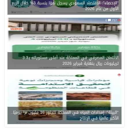
“الإحصاء”: الاقتصاد السعودي يسجل نموًا بنسبة 3% خلال الربع
الأول من عام 2026
0
757
الائتمان المصرفي في المملكة عند أعلى مستوياته بـ3.3
تريليونات ريال بنهاية فبراير 2026
0
1471
“البيئة”: إمدادات المياه في المملكة تتجاوز 16 مليون م³ يوميًا..
الأكبر عالميًا في الإنتاج