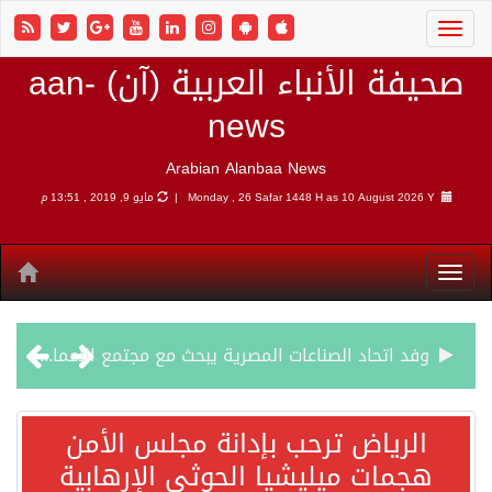
صحيفة الأنباء العربية (آن) aan-
news
Arabian Alanbaa News
10 August 2026 Y |
Monday , 26 Safar 1448 H as
مايو 9, 2019 , 13:51 م
وفد اتحاد الصناعات المصرية يبحث مع مجتمع الأعمال الهندي فرص الاستثمار والتصنيع المشترك
الرياض ترحب بإدانة مجلس الأمن هجمات ميليشيا الحوثي الإرهابية
الرياض ترحب بإدانة مجلس الأمن
هجمات ميليشيا الحوثي الإرهابية
شهباز شريف: اتفاقية مكة للدفاع المشترك تمثل محطة مفصلية في مسار التعاون