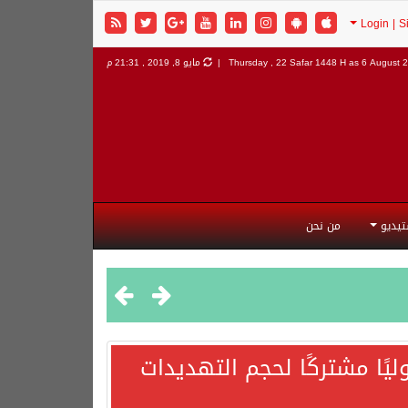
6 August 2
Thursday , 22 Safar 1448 H as
مايو 8, 2019 , 21:31 م
تيديو
من نحن
يًا مشتركًا لحجم التهديدات