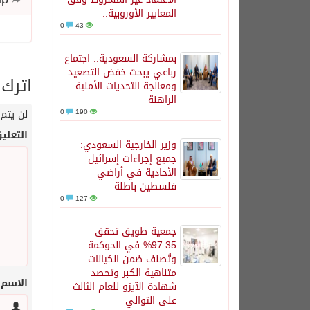
المعايير الأوروبية..
0
43
بمشاركة السعودية.. اجتماع
رباعي يبحث خفض التصعيد
اترك 
ومعالجة التحديات الأمنية
الراهنة
190
0
لن يتم 
التعلي
وزير الخارجية السعودي:
جميع إجراءات إسرائيل
الأحادية في أراضي
فلسطين باطلة
0
127
جمعية طويق تحقق
97.35% في الحوكمة
وتُصنف ضمن الكيانات
متناهية الكبر وتحصد
الاسم
شهادة الآيزو للعام الثالث
على التوالي