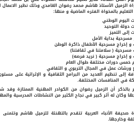
اة الزميل الأستاذ هاشم محمد رضوان الغامدي وذلك نظير الاعمال 
التعليم بالمخواة الفتره الماضية و منها:
ت اليوم الوطني
ت دولة التوحيد
 إلى التميز
 مسرحية بداية الأمل
 و إخراج مسرحية الأطفال ذاكرة الوطن
 مسرحية ( سلامتنا في ثقافتنا)
 و إخراج مسرحية ( نريد فرصه)
 خمس دورات مختلفة طوال العام
ع ورشات عمل في المجال التربوي و الثقافي
افة إلى تنظيم العديد من البرامج الثقافية و الإثرائية على مس
كة في المنافسات المختلفة.
ر بالذكر أن الزميل رضوان من الكوادر المهنية الممتازة وقد 
ها وكان له أثر كبير في نجاح الكثير من النشاطات المدرسية والمهر
 صحيفة الأنباء العربية تتقدم بالتهنئة للزميل هاشم وتتمنى ل
قة وخارجها.