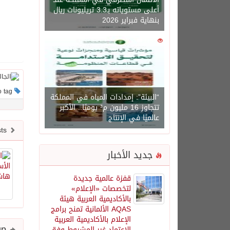
أعلى مستوياته بـ3.3 تريليونات ريال
بنهاية فبراير 2026
0
1450
This post has no tag
“البيئة”: إمدادات المياه في المملكة
تتجاوز 16 مليون م³ يوميًا.. الأكبر
عالميًا في الإنتاج
Newer posts
جديد الأخبار
قفزة عالمية جديدة
لتخصصات «الإعلام»
بالأكاديمية العربية هيئة
AQAS الألمانية تمنح برامج
الإعلام بالأكاديمية العربية
Share and follow up
الاعتماد غير المشروط وفق