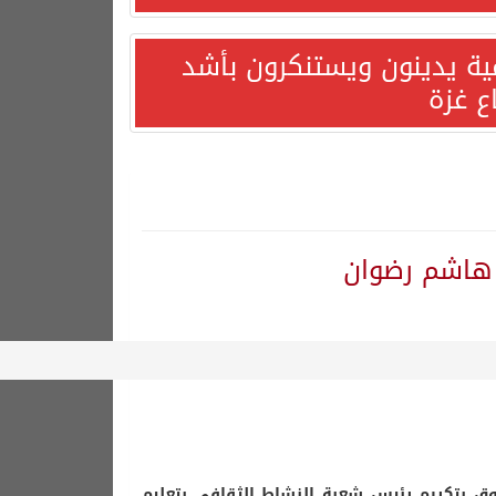
مية يدينون ويستنكرون بأشد
ع غزة
ز هاشم رضوان
وق بتكريم رئيس شعبة النشاط الثقافي بتعليم