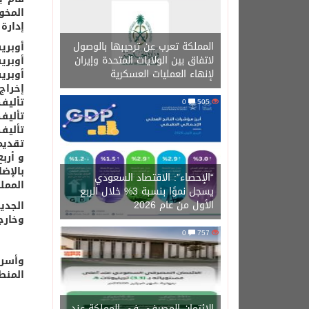
المخو
إدارة 
المملكة تعرب عن ترحيبها بالوصول
أوبري
لاتفاق بين الولايات المتحدة وإيران
أوبري
لإنهاء العمليات العسكرية
أوبريت
إخراج
تأليف
0
505
تأليف
تأليف
تقديم
و أرب
بالإض
“الإحصاء”: الاقتصاد السعودي
الممل
يسجل نموًا بنسبة 3% خلال الربع
الأول من عام 2026
الجدي
وخارج
0
757
وأسرة
المنط
الائتمان المصرفي في المملكة عند