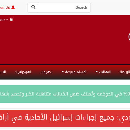
Login | Sign Up
026 Y |
الرياضة
المقالات
أقسام متنوعة
تحقيقات
انفوجرافيك
الاس
المحادثات مع إيران جارية الآن
ودي: جميع إجراءات إسرائيل الأحادية في أ
ري الدفاعي بقيادة الرياض يعيد صياغة مفهوم أمن البحار