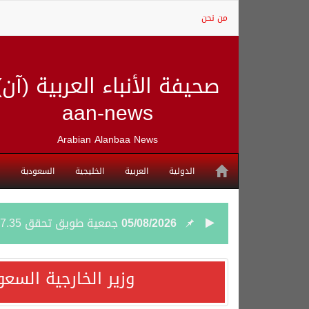
من نحن
صحيفة الأنباء العربية (آن)
aan-news
Arabian Alanbaa News
الدولية
العربية
الخليجية
السعودية
05/08/2026
جمعية طويق تحقق 97.35% في الحوكمة وتُصنف ضمن الكيانات متناهية الكبر وتحصد شهادة الآيزو للعام الثالث على التوالي
04/08/2026
“الفرصة الأخيرة”.. ترامب: 
وزير الخارجية السع
04/08/2026
ورقة بحثية: التحالف البح