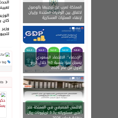
الحدث
المملكة تعرب عن ترحيبها بالوصول
تعيينه
لاتفاق بين الولايات المتحدة وإيران
لإنهاء العمليات العسكرية
كان ي
وزير 
0
484
للجيو
“الإحصاء”: الاقتصاد السعودي
يسجل نموًا بنسبة 3% خلال الربع
This post has no tag
الأول من عام 2026
0
757
Newer posts
الائتمان المصرفي في المملكة عند
أعلى مستوياته بـ3.3 تريليونات ريال
بنهاية فبراير 2026