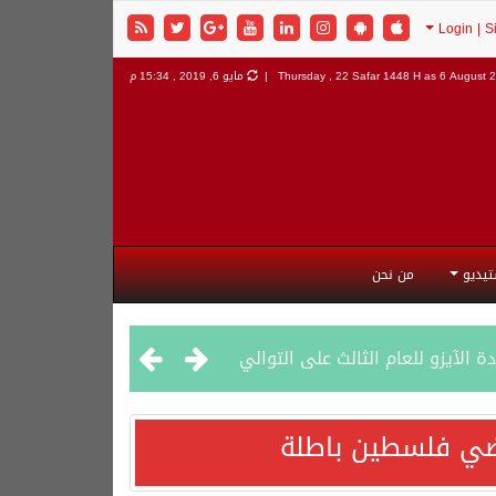
6 August 2
Thursday , 22 Safar 1448 H as
مايو 6, 2019 , 15:34 م
تيديو
من نحن
راضي فلسطين باطلة