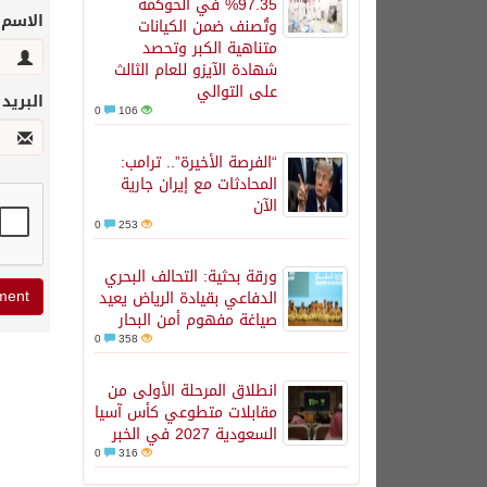
97.35% في الحوكمة
الاسم
وتُصنف ضمن الكيانات
متناهية الكبر وتحصد
شهادة الآيزو للعام الثالث
على التوالي
البريد
0
106
“الفرصة الأخيرة”.. ترامب:
المحادثات مع إيران جارية
الآن
0
253
ورقة بحثية: التحالف البحري
الدفاعي بقيادة الرياض يعيد
صياغة مفهوم أمن البحار
0
358
انطلاق المرحلة الأولى من
مقابلات متطوعي كأس آسيا
السعودية 2027 في الخبر
0
316