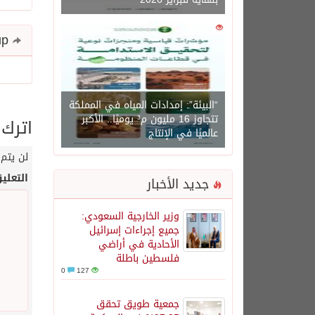
0
1450
Share and follow up
“البيئة”: إمدادات المياه في المملكة
تتجاوز 16 مليون م³ يوميًا.. الأكبر
اترك 
عالميًا في الإنتاج
لن يتم 
التعلي
جديد الأخبار
وزير الخارجية السعودي:
جميع إجراءات إسرائيل
الأحادية في أراضي
فلسطين باطلة
0
127
جمعية طويق تحقق