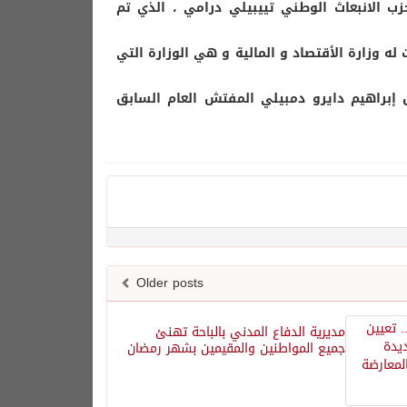
 الانبعاث الوطني تييبيلي درامي ، الذي تم
لجديد بوبوسيسي الذي تم تعيينه في 22 إبريل 2019 أضيفت له وزارة الأقتصاد و المالية و هي الوزارة التي
ل إبراهيم دايرو دمبيلي المفتش العام السابق
Older posts
مديرية الدفاع المدني بالباحة تهنئ
جميع المواطنين والمقيمين بشهر رمضان