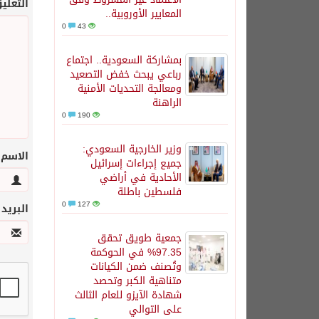
التعلي
المعايير الأوروبية..
0
43
بمشاركة السعودية.. اجتماع
رباعي يبحث خفض التصعيد
ومعالجة التحديات الأمنية
الراهنة
0
190
وزير الخارجية السعودي:
الاسم
جميع إجراءات إسرائيل
الأحادية في أراضي
فلسطين باطلة
0
127
البريد
جمعية طويق تحقق
97.35% في الحوكمة
وتُصنف ضمن الكيانات
متناهية الكبر وتحصد
شهادة الآيزو للعام الثالث
على التوالي