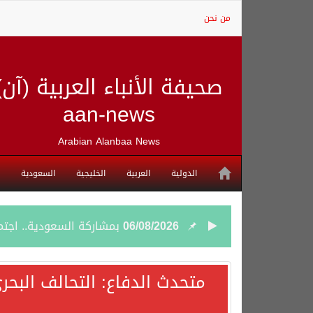
من نحن
صحيفة الأنباء العربية (آن)
aan-news
Arabian Alanbaa News
الدولية
العربية
الخليجية
السعودية
06/08/2026
بمشاركة السعودية.. اجتما
05/08/2026
وزير الخارجية السعودي: 
متحدث الدفاع: التحالف البحر
05/08/2026
جمعية طويق تحقق 97.35% في الحوكمة وتُصنف ضمن الكيانات متناهية الكبر وتحصد شهادة الآيزو للعام الثالث على التوالي