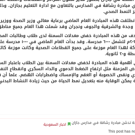
 مبادرة رشاقة في المدارس بالتعاون مع ادارة التعليم بجازان، و
ز النمط الصحي.
وجدة والشرقية والجوف ونجران وقد شملت هذا العام جميع مناطق 
ف من هذه المبادرة خفض معدلات السمنة لدى طلاب وطالبات المد
٢ ثانوية.
 أهمية هذه المبادرة لخفض معدلات السمنة بين الطلاب باعتبار
اض المزمنة مثل ارتفاع الضغط الدموي والداء السكري وانقطاع النف
ي ونقص الخصوبة أو العقم والإمساك واضطرابات الهضم، علما أن ه
 يمكن الوقاية منه بتعديل نمط الحياة من حيث زيادة النشاط البدني
اخبار السعودية