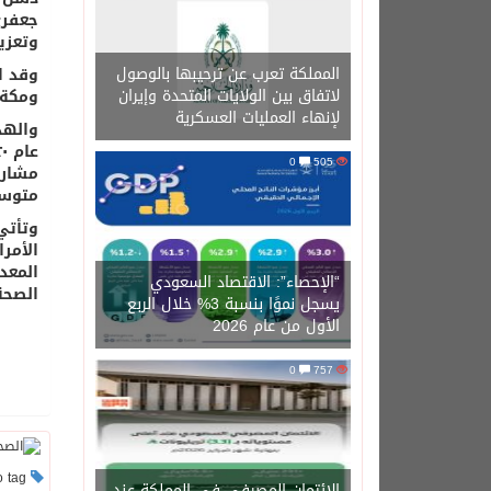
جعفري
وتعزي
المملكة تعرب عن ترحيبها بالوصول
لاتفاق بين الولايات المتحدة وإيران
ومكة 
لإنهاء العمليات العسكرية
والهد
0
505
متوسطة و٠
وتأتي
الأمر
المعد
“الإحصاء”: الاقتصاد السعودي
الصحة
يسجل نموًا بنسبة 3% خلال الربع
الأول من عام 2026
0
757
This post has no tag
الائتمان المصرفي في المملكة عند