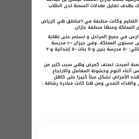
ذلك بهدف تقليل معدلات السمنة لدى الطلاب
وقد انطلقت هذه المبادرة العام الماضي برعاية معالي وزير الصحة ووزير التعليم وكانت مطبقة في ٦مناطق هي الرياض
المملكة ومنها منطقة جازان.
ارس في جميع المراحل و تستمر حتى نهاية
عام ٢٠٢٠م لتشمل ٦٠٠٠ مدرسة، وقد بدأت العام الماضي في ١٠٠٠ مدرسة على مستوى المملكة، وفي جيزان ١٠٠ مدرسة
مشاركة لهذا العام موزعة على جميع القطاعات الصحية وكانت موزعة كالتالي: ٥٠ مدرسة بنين و٥٠ بنات ٥٠ إبتدائية و٣٠
 السمنة أصبحت تصنف كمرض وهي سبب كثير من
س أثناء النوم وخشونة المفاصل والارتجاع
ذه الأمراض تشكل عبئاً كبيرا على كاهل
 والغذاء الصحي ومن هنا كانت مبادرة رشاقة .