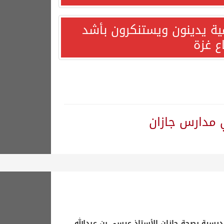
مية يدينون ويستنكرون بأشد
ع غزة
 مدارس جازان
رسية بصحة جازان الأستاذ عيسى بن عبدالله