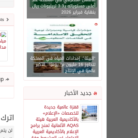
أعلى مستوياته بـ3.3 تريليونات ريال
بنهاية فبراير 2026
Newer posts
0
1450
“البيئة”: إمدادات المياه في المملكة
تتجاوز 16 مليون م³ يوميًا.. الأكبر
عالميًا في الإنتاج
Share and follow up
جديد الأخبار
قفزة عالمية جديدة
لتخصصات «الإعلام»
اترك 
بالأكاديمية العربية هيئة
AQAS الألمانية تمنح برامج
لن يتم 
الإعلام بالأكاديمية العربية
الاعتماد غير المشروط وفق